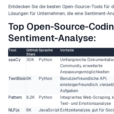
Entdecken Sie die besten Open-Source-Tools für 
Lösungen für Unternehmen, die eine Sentiment-An
Top Open-Source-Coding
Sentiment-Analyse:
Tool
GitHub
Sprache
Vorteile
Stars
spaCy
30K
Python
Umfangreiche Dokumentation
Community, erweiterte
Anpassungsmöglichkeiten
TextBlob
9K
Python
Benutzerfreundliche API,
einsteigerfreundlich, vielsei
Aufgaben
Pattern
8.2K
Python
Integriertes Web-Scraping, 
Text- und Emotionsanalyse
NLP.js
6K
JavaScript
Echtzeitanalyse, gut für Soc