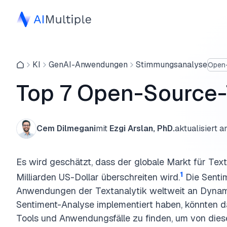
KI
GenAI-Anwendungen
Stimmungsanalyse
Open
Top 7 Open-Source-
Cem Dilmegani
mit
Ezgi Arslan, PhD.
aktualisiert 
Es wird geschätzt, dass der globale Markt für Tex
1
Milliarden US-Dollar überschreiten wird.
Die Senti
Anwendungen der Textanalytik weltweit an Dynam
Sentiment-Analyse implementiert haben, könnten da
Tools und Anwendungsfälle zu finden, um von diese