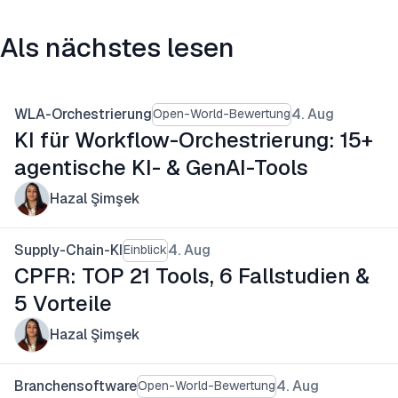
Als nächstes lesen
WLA-Orchestrierung
4. Aug
Open-World-Bewertung
KI für Workflow-Orchestrierung: 15+
agentische KI- & GenAI-Tools
Hazal Şimşek
Supply-Chain-KI
4. Aug
Einblick
CPFR: TOP 21 Tools, 6 Fallstudien &
5 Vorteile
Hazal Şimşek
Branchensoftware
4. Aug
Open-World-Bewertung