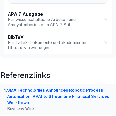
APA 7. Ausgabe
Für wissenschaftliche Arbeiten und
Analystenberichte im APA-7-Stil.
BibTeX
Vorschau
HTML
Kopieren
Für LaTeX-Dokumente und akademische
Literaturverwaltungen.
Vorschau
HTML
Kopieren
Referenzlinks
@misc{simsek2026,

  author = {Şimşek, Hazal},

  title  = {{Opcon Automation: Vorteile, Nachteile
1
.
SMA Technologies Announces Robotic Process
  year   = {2026},

Automation (RPA) to Streamline Financial Services
  month  = jul,

Workflows
  howpublished    = {\url{https://aimultiple.com/op
Business Wire
  note   = {AIMultiple. Abgerufen am 28. Juli 2026}
}