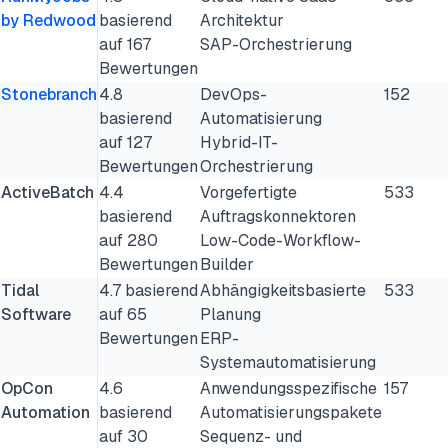
by Redwood
basierend
Architektur
auf 167
SAP-Orchestrierung
Bewertungen
Stonebranch
4.8
DevOps-
152
basierend
Automatisierung
auf 127
Hybrid-IT-
Bewertungen
Orchestrierung
ActiveBatch
4.4
Vorgefertigte
533
basierend
Auftragskonnektoren
auf 280
Low-Code-Workflow-
Bewertungen
Builder
Tidal
4.7 basierend
Abhängigkeitsbasierte
533
Software
auf 65
Planung
Bewertungen
ERP-
Systemautomatisierung
OpCon
4.6
Anwendungsspezifische
157
Automation
basierend
Automatisierungspakete
auf 30
Sequenz- und