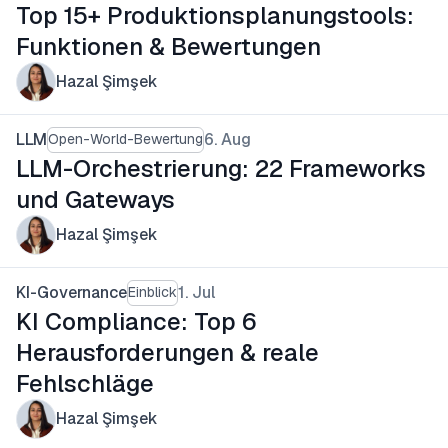
Top 15+ Produktionsplanungstools:
Funktionen & Bewertungen
Hazal Şimşek
LLM
6. Aug
Open-World-Bewertung
LLM-Orchestrierung: 22 Frameworks
und Gateways
Hazal Şimşek
KI-Governance
1. Jul
Einblick
KI Compliance: Top 6
Herausforderungen & reale
Fehlschläge
Hazal Şimşek