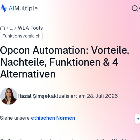
Überprüfung der OpCon-Automatisierungssoftware
...
WLA Tools
Agentische KI
Was ist OpCon Automation?
Funktionsvergleich
Cybersicherheit
Alternativen zu OpCon Automation
Daten
Opcon Automation: Vorteile,
Unternehmenssoftware
Neueste Nachrichten zu SMA Technology
Nachteile, Funktionen & 4
Dienstleistungen
Alternativen
Weiterführende Literatur
Diese Forschung zitieren
Kontaktieren
Hazal Şimşek
aktualisiert am
28. Juli 2026
Siehe unsere
ethischen Normen