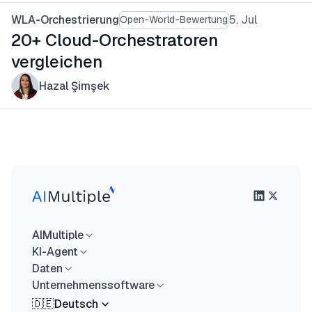
WLA-Orchestrierung
5. Jul
Open-World-Bewertung
20+ Cloud-Orchestratoren
vergleichen
Hazal Şimşek
AIMultiple
KI-Agent
Daten
Unternehmenssoftware
🇩🇪
Deutsch