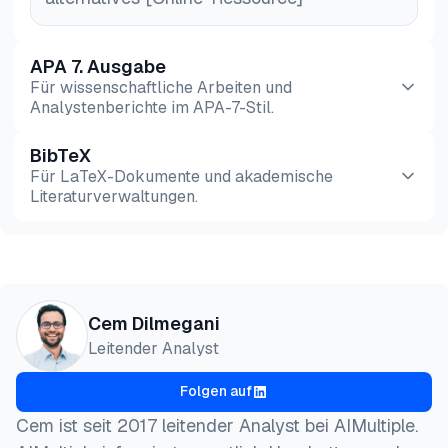
APA 7. Ausgabe
Für wissenschaftliche Arbeiten und
Analystenberichte im APA-7-Stil.
BibTeX
Vorschau
HTML
Kopieren
Für LaTeX-Dokumente und akademische
Literaturverwaltungen.
Vorschau
HTML
Kopieren
@misc{dilmegani2026,

Cem Dilmegani
  author = {Dilmegani, Cem and Şimşek, Hazal},

Leitender Analyst
  title  = {{Vergleichen Sie die Top 5 Stonebranch-
  year   = {2026},

Folgen auf
  month  = jul,

  howpublished    = {\url{https://aimultiple.com/st
Cem ist seit 2017 leitender Analyst bei AIMultiple.
  note   = {AIMultiple. Abgerufen am 28. Juli 2026}