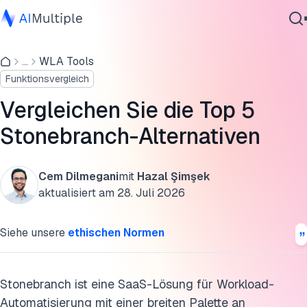
Vergleich von Stonebranch UAC und den Top 5 Alternative
...
WLA Tools
Agentische KI
Stonebranch UAC Bewertung
Funktionsvergleich
Cybersicherheit
Top Alternativen zu Stonebranch
Daten
Vergleichen Sie die Top 5
Unternehmenssoftware
Weitere Alternativen
Stonebranch-Alternativen
Dienstleistungen
Diese Forschung zitieren
Cem Dilmegani
mit
Hazal Şimşek
aktualisiert am
28. Juli 2026
Kontaktieren
Siehe unsere
ethischen Normen
Stonebranch ist eine SaaS-Lösung für Workload-
Automatisierung mit einer breiten Palette an