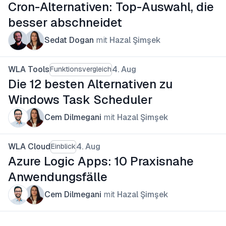
Cron-Alternativen: Top-Auswahl, die
besser abschneidet
Sedat Dogan
mit
Hazal Şimşek
WLA Tools
4. Aug
Funktionsvergleich
Die 12 besten Alternativen zu
Windows Task Scheduler
Cem Dilmegani
mit
Hazal Şimşek
WLA Cloud
4. Aug
Einblick
Azure Logic Apps: 10 Praxisnahe
Anwendungsfälle
Cem Dilmegani
mit
Hazal Şimşek