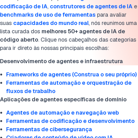
5. Agentes de cibersegurança
codificação de IA
,
construtores de agentes de IA
e
6. Agentes de criação de conteúdo de vídeo com IA
benchmarks de uso de ferramentas
para avaliar
suas
capacidades do mundo real
, nós reunimos uma
7. Agentes financeiros
lista curada dos
melhores 50+ agentes de IA de
código aberto
. Clique nos cabeçalhos das categorias
8. Agentes de saúde
para ir direto às nossas principais escolhas:
9. Agentes de pesquisa
Desenvolvimento de agentes e infraestrutura
10. Agentes de análise de dados
Frameworks de agentes (Construa o seu próprio)
11. Agentes de assistência pessoal
Ferramentas de automação e orquestração de
fluxos de trabalho
Construindo sistemas de agentes de IA
Aplicações de agentes específicas de domínio
Projetos reais de agentes de IA
Agentes de automação e navegação web
Ferramentas de codificação e desenvolvimento
Leitura adicional
Ferramentas de cibersegurança
Cite esta pesquisa
Criadores de conteúdo de vídeo com IA