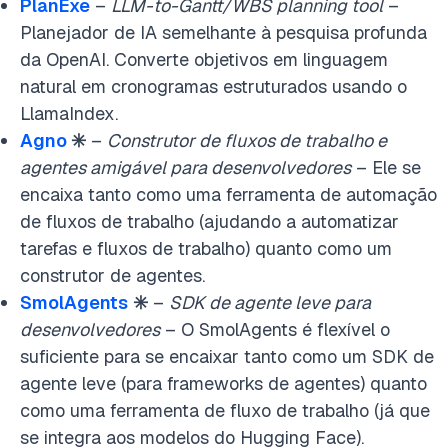
PlanExe
–
LLM-to-Gantt/WBS planning tool
–
Planejador de IA semelhante à pesquisa profunda
da OpenAI. Converte objetivos em linguagem
natural em cronogramas estruturados usando o
LlamaIndex.
Agno
✳️
–
Construtor de fluxos de trabalho e
agentes amigável para desenvolvedores
– Ele se
encaixa tanto como uma ferramenta de automação
de fluxos de trabalho (ajudando a automatizar
tarefas e fluxos de trabalho) quanto como um
construtor de agentes.
SmolAgents
✳️
–
SDK de agente leve para
desenvolvedores
– O SmolAgents é flexível o
suficiente para se encaixar tanto como um SDK de
agente leve (para frameworks de agentes) quanto
como uma ferramenta de fluxo de trabalho (já que
se integra aos modelos do Hugging Face).