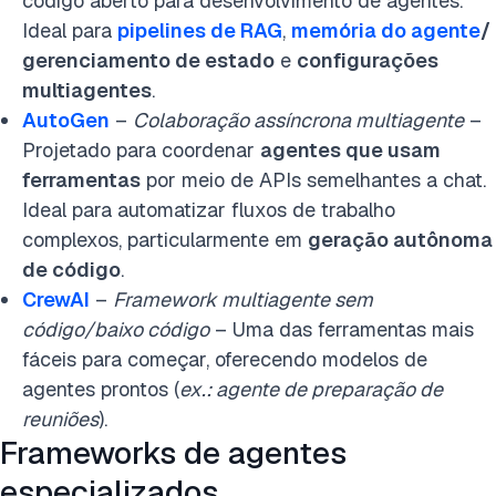
código aberto para desenvolvimento de agentes.
Ideal para
pipelines de RAG
,
memória do agente
/
gerenciamento de estado
e
configurações
multiagentes
.
AutoGen
–
Colaboração assíncrona multiagente
–
Projetado para coordenar
agentes que usam
ferramentas
por meio de APIs semelhantes a chat.
Ideal para automatizar fluxos de trabalho
complexos, particularmente em
geração autônoma
de código
.
CrewAI
–
Framework multiagente sem
código/baixo código
– Uma das ferramentas mais
fáceis para começar, oferecendo modelos de
agentes prontos (
ex.: agente de preparação de
reuniões
).
Frameworks de agentes
especializados