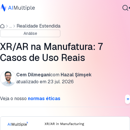
1- Montagens complexas
...
Realidade Estendida
IA Agêntica
2- Garantia de qualidade
Análise
Segurança cibernética
3- Logística
Dados
XR/AR na Manufatura: 7
Software Empresarial
4- Manutenção e reparo
Casos de Uso Reais
Serviços
5- Treinamento
Cem Dilmegani
com
Hazal Şimşek
6- Design e desenvolvimento
atualizado em
23 jul. 2026
Contate-nos
7- Suporte ao cliente
Veja o nosso
normas éticas
Tendências recentes: IA e XR na Manufatura
Cite esta pesquisa