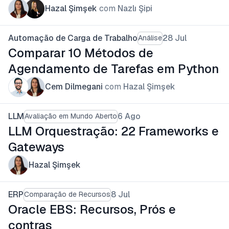
Hazal Şimşek
com
Nazlı Şipi
Automação de Carga de Trabalho
28 Jul
Análise
Comparar 10 Métodos de
Agendamento de Tarefas em Python
Cem Dilmegani
com
Hazal Şimşek
LLM
6 Ago
Avaliação em Mundo Aberto
LLM Orquestração: 22 Frameworks e
Gateways
Hazal Şimşek
ERP
8 Jul
Comparação de Recursos
Oracle EBS: Recursos, Prós e
contras