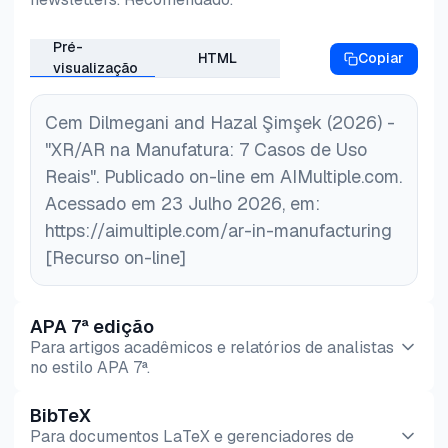
Pré-
HTML
Copiar
visualização
Cem Dilmegani and Hazal Şimşek (2026) -
"XR/AR na Manufatura: 7 Casos de Uso
Reais". Publicado on-line em AIMultiple.com.
Acessado em 23 Julho 2026, em:
https://aimultiple.com/ar-in-manufacturing
[Recurso on-line]
APA 7ª edição
Para artigos acadêmicos e relatórios de analistas
no estilo APA 7ª.
BibTeX
Pré-
HTML
Copiar
Para documentos LaTeX e gerenciadores de
visualização