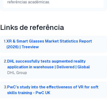
referências acadêmicas.
Pré-
HTML
Copiar
visualização
Links de referência
@misc{dilmegani2026,

  author = {Dilmegani, Cem and Şimşek, Hazal},

  title  = {{XR/AR na Manufatura: 7 Casos de Uso Re
1
.
XR & Smart Glasses Market Statistics Report
  year   = {2026},

(2026) | Treeview
  month  = jul,

  howpublished    = {\url{https://aimultiple.com/ar
  note   = {AIMultiple. Acessado em 23 Julho 2026}

2
.
DHL successfully tests augmented reality
}
application in warehouse | Delivered | Global
DHL Group
3
.
PwC’s study into the effectiveness of VR for soft
skills training - PwC UK