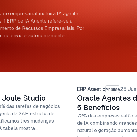
are empresarial incluirá IA agente,
. 1 ERP de IA Agente refere-se a
amento de Recursos Empresariais. Por
so no envio e autonomamente
ERP Agentic
25 Jun
Análise
 Joule Studio
Oracle Agentes d
5 Benefícios
0% das tarefas de negócios
agents da SAP, estudos de
72% das empresas estão a 
ntificamos três mudanças
de IA combinando grandes
 A tabela mostra…
natural e geração aumenta