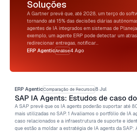
Soluções
A Gartner prevê que, até 2028, um terço do softw
tornando até 15% das decisões diárias autônomas
agentes de IA integrados em sistemas de Planej
exemplo, um agente ERP pode detectar um atra
redirecionar entregas, notificar…
ERP Agentic
4 Ago
Análise
ERP Agentic
8 Jul
Comparação de Recursos
SAP IA Agents: Estudos de caso do
A SAP prevê que os IA agents poderão suportar até 8
mais utilizadas no SAP. 1 Avaliamos o portfólio de IA 
caso relacionados e a infraestrutura de suporte e ide
que estão a moldar a estratégia de IA agents da SAP: