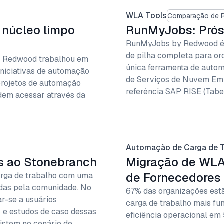
WLA Tools
Comparação de 
 núcleo limpo
RunMyJobs: Prós,
RunMyJobs by Redwood é 
de pilha completa para or
a Redwood trabalhou em
única ferramenta de autom
niciativas de automação
de Serviços de Nuvem Empr
projetos de automação
referência SAP RISE (Tabel
odem acessar através da
Automação de Carga de T
as ao Stonebranch
Migração de WLA
de Fornecedores
rga de trabalho com uma
das pela comunidade. No
67% das organizações estã
r-se a usuários
carga de trabalho mais fu
os e estudos de caso dessas
eficiência operacional em
istem no cenário de…