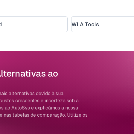
d
WLA Tools
lternativas ao
is alternativas devido à sua
custos crescentes e incerteza sob a
as ao AutoSys e explicámos a nossa
e nas tabelas de comparação. Utilize os