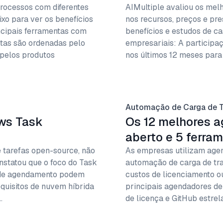
rocessos com diferentes
AIMultiple avaliou os mel
ixo para ver os benefícios
nos recursos, preços e pre
ncipais ferramentas com
benefícios e estudos de c
ntas são ordenadas pelo
empresariais: A participa
 pelos produtos
nos últimos 12 meses para
Automação de Carga de T
ows Task
Os 12 melhores a
aberto e 5 ferra
tarefas open-source, não
As empresas utilizam agen
onstatou que o foco do Task
automação de carga de tra
 de agendamento podem
custos de licenciamento ou
equisitos de nuvem híbrida
principais agendadores de 
…
de licença e GitHub estrela