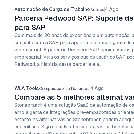
Automação de Carga de Trabalho
4 Ago
Análise
Parceria Redwood SAP: Suporte de
para SAP
Com mais de 30 anos de experiência em automação, 
conjunto com a SAP para apoiar uma ampla gama de i
empresarial. A parceria Redwood SAP apoiou vários 
empresarial. Veja os serviços que os usuários SAP p
Redwood, a história desta parceria e a…
WLA Tools
4 Ago
Comparação de Recursos
Compare as 5 melhores alternativ
Stonebranch é uma solução SaaS de automação de ca
ampla gama de integrações pré-empacotadas orienta
entanto, as alternativas ao Stonebranch podem adequa
específicos. Siga os links abaixo para ver os benefíci
alternativas ao Stonebranch: ~30 ferramentas WLA ex