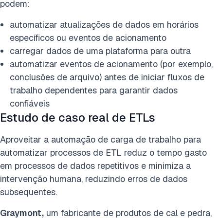
podem:
automatizar atualizações de dados em horários
específicos ou eventos de acionamento
carregar dados de uma plataforma para outra
Filtro
automatizar eventos de acionamento (por exemplo,
conclusões de arquivo) antes de iniciar fluxos de
trabalho dependentes para garantir dados
Indústria
confiáveis
Mineração
Transporte/Envio
Assistência médica
Estudo de caso real de ETLs
Serviços financeiros
Varejo
Tecnologia
Fabricação
Energia
Seguro
Serviços públicos
Governo
Alimentos e bebidas
Aproveitar a automação de carga de trabalho para
automatizar processos de ETL reduz o tempo gasto
Função de negócios
em processos de dados repetitivos e minimiza a
intervenção humana, reduzindo erros de dados
Financiar
Operações
Cadeia de mantimentos
TI / Tecnologia
subsequentes.
P&amp;D / Pesquisa e Desenvolvimento
Tecnologia
Dados
Graymont,
um fabricante de produtos de cal e pedra,