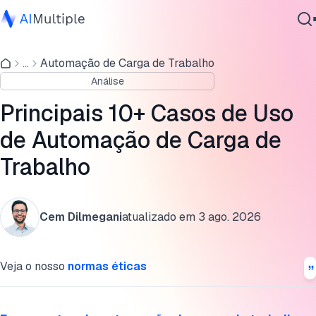
Principais processos de TI para automatizar com WLA
...
Automação de Carga de Trabalho
IA Agêntica
Processos de RH
Análise
Segurança cibernética
Processos contábeis
Dados
Principais 10+ Casos de Uso
Software Empresarial
Como a IA pode melhorar a WLA?
de Automação de Carga de
Serviços
Trabalho
O que é automação de carga de trabalho?
Leitura adicional
Contate-nos
Cem Dilmegani
atualizado em
3 ago. 2026
Cite esta pesquisa
Veja o nosso
normas éticas