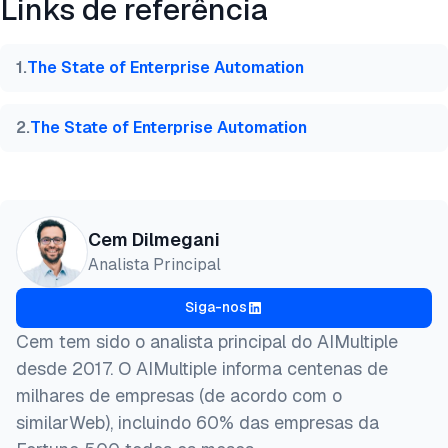
Links de referência
@misc{dilmegani2026,

  author = {Dilmegani, Cem},

  title  = {{Principais 10+ Casos de Uso de Automaç
1
.
The State of Enterprise Automation
  year   = {2026},

  month  = aug,

  howpublished    = {\url{https://aimultiple.com/w
2
.
The State of Enterprise Automation
  note   = {AIMultiple. Acessado em 3 Agosto 2026}

}
Cem Dilmegani
Analista Principal
Siga-nos
Cem tem sido o analista principal do AIMultiple
desde 2017. O AIMultiple informa centenas de
milhares de empresas (de acordo com o
similarWeb), incluindo 60% das empresas da