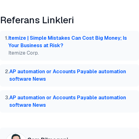
Önizleme
HTML
Kopyala
Referans Linkleri
@misc{dilmegani2026,

  author = {Dilmegani, Cem},

  title  = {{Fatura OCR Kıyaslaması: LLM'ler ve OCR
1
.
Itemize | Simple Mistakes Can Cost Big Money; Is
  year   = {2026},

Your Business at Risk?
  month  = aug,

Itemize Corp.
  howpublished    = {\url{https://aimultiple.com/in
  note   = {AIMultiple. Erişim tarihi: 4 Ağustos 20
}
2
.
AP automation or Accounts Payable automation
software News
3
.
AP automation or Accounts Payable automation
software News