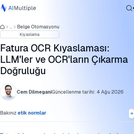
Kıyaslama sonuçları
...
Belge Otomasyonu
Ajanik Yapay Zeka
Metodoloji
Kıyaslama
Siber güvenlik
Sonraki adımlar
Veri
Fatura OCR Kıyaslaması:
Kurumsal Yazılım
Fatura OCR nedir?
LLM'ler ve OCR'ların Çıkarma
Hizmetler
Doğruluğu
Fatura OCR araçları nasıl çalışır?
Manuel fatura veri çıkarmanın zorlukları
Bize Ulaşın
Cem Dilmegani
Güncellenme tarihi:
4 Ağu 2026
Fatura işleme tedarikçinizi nasıl seçersiniz?
Daha fazla okuma
Bakınız
etik normlar
Bu benchmarkı kaynak gösterin