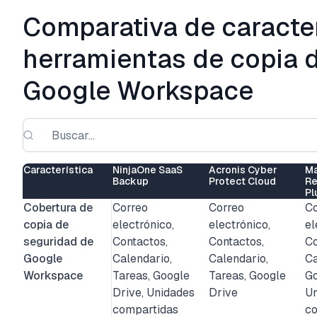
Comparativa de caracter
herramientas de copia 
Google Workspace
Característica
NinjaOne SaaS
Acronis Cyber
Ma
Backup
Protect Cloud
Re
Pl
Cobertura de
Correo
Correo
Co
copia de
electrónico,
electrónico,
el
seguridad de
Contactos,
Contactos,
Co
Google
Calendario,
Calendario,
Ca
Workspace
Tareas, Google
Tareas, Google
Go
Drive, Unidades
Drive
Un
compartidas
co