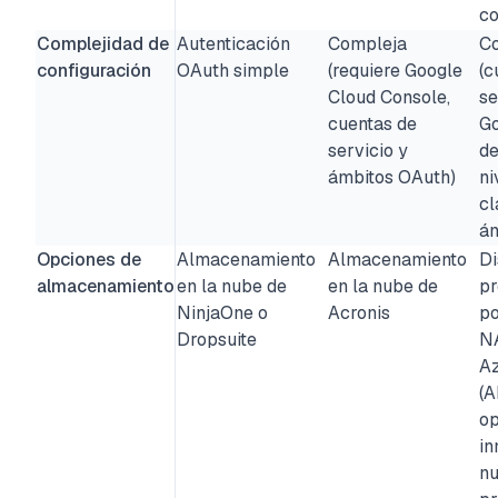
co
Complejidad de
Autenticación
Compleja
C
configuración
OAuth simple
(requiere Google
(c
Cloud Console,
se
cuentas de
Go
servicio y
de
ámbitos OAuth)
ni
cl
ám
Opciones de
Almacenamiento
Almacenamiento
Di
almacenamiento
en la nube de
en la nube de
pr
NinjaOne o
Acronis
po
Dropsuite
NA
Az
(A
op
in
nu