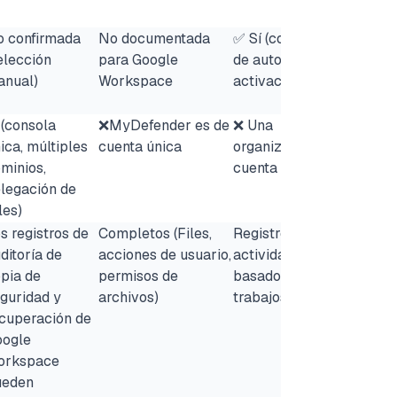
 confirmada
No documentada
✅ Sí (con opción
elección
para Google
de auto-
anual)
Workspace
activación)
 (consola
❌MyDefender es de
❌ Una
ica, múltiples
cuenta única
organización por
minios,
cuenta
legación de
les)
s registros de
Completos (Files,
Registros de
ditoría de
acciones de usuario,
actividad
pia de
permisos de
basados en
guridad y
archivos)
trabajos
cuperación de
oogle
orkspace
ueden