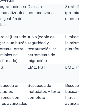
roveedor
rogramaciones
Diaria o
3x al día
rsonalizables
personalizada
(premium), diaria
n gestión de
o personalizada
las
rcial (fuera de
❌ No (copia de
Limitada (solo en
gar a un buzón
seguridad y
la misma
ferente; entre
restauración, no
plataforma)
minios no
herramienta de
nfirmado)
migración)
TS
EML, PST
EML, PST
úsqueda en
Búsqueda de
Búsqueda
ltiples
metadatos y texto
básica con
uzones con
completo
filtros
ltros avanzados
avanzados