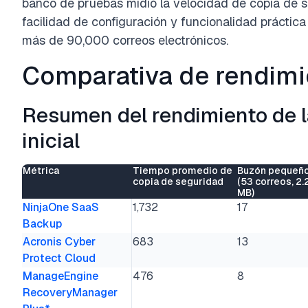
banco de pruebas midió la velocidad de copia de s
facilidad de configuración y funcionalidad práctic
más de 90,000 correos electrónicos.
Comparativa de rendimi
Resumen del rendimiento de l
inicial
Métrica
Tiempo promedio de
Buzón pequeñ
copia de seguridad
(53 correos, 2.
MB)
NinjaOne SaaS
1,732
17
Backup
Acronis Cyber
683
13
Protect Cloud
ManageEngine
476
8
RecoveryManager