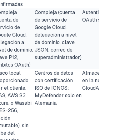
nfirmadas
ompleja
Compleja (cuenta
Autenticación
uenta de
de servicio de
OAuth simple
rvicio de
Google Cloud,
ogle Cloud,
delegación a nivel
legación a
de dominio, clave
vel de dominio,
JSON, correo de
ave P12,
superadministrador)
bitos OAuth)
sco local
Centros de datos
Almacenamiento
oporcionado
con certificación
en la nube de
r el cliente,
ISO de IONOS;
CloudAlly
S, AWS S3,
MyDefender solo en
ure, o Wasabi
Alemania
ES-256,
ción
mutable), sin
be del