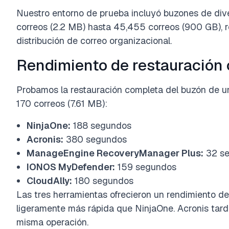
Nuestro entorno de prueba incluyó buzones de di
correos (2.2 MB) hasta 45,455 correos (900 GB), r
distribución de correo organizacional.
Rendimiento de restauración
Probamos la restauración completa del buzón de un
170 correos (7.61 MB):
NinjaOne:
188 segundos
Acronis:
380 segundos
ManageEngine RecoveryManager Plus:
32 s
IONOS MyDefender:
159 segundos
CloudAlly:
180 segundos
Las tres herramientas ofrecieron un rendimiento de 
ligeramente más rápida que NinjaOne. Acronis tar
misma operación.