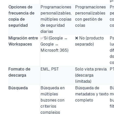
p
Opciones de
Programaciones
Programaciones
P
frecuencia de
personalizables,
personalizables
pe
copia de
múltiples copias
con gestión de
co
seguridad
de seguridad
colas
co
diarias
Migración entre
✅Sí (Google ↔
❌ No (producto
Pa
Workspaces
Google ↔
separado)
lu
Microsoft 365)
di
do
co
Formato de
EML, PST
Solo vista previa
P
descarga
(descarga
limitada)
Búsqueda
Búsqueda en
Búsqueda de
B
múltiples
metadatos y texto
mú
buzones con
completo
b
criterios
fi
complejos