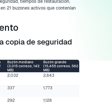
eguridad, tiempos de restauración,
a en 21 buzones activos que contenían
ento
a copia de seguridad
o
Buzón mediano
Buzón grande
2
(3,015 correos, 143
(15,455 correos, 562
MB)
MB)
2,032
2,843
337
1,773
292
1,128