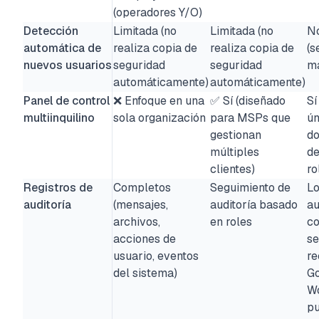
(operadores Y/O)
Detección
Limitada (no
Limitada (no
No
automática de
realiza copia de
realiza copia de
(s
nuevos usuarios
seguridad
seguridad
m
automáticamente)
automáticamente)
Panel de control
❌ Enfoque en una
✅ Sí (diseñado
Sí
multiinquilino
sola organización
para MSPs que
ún
gestionan
do
múltiples
de
clientes)
ro
Registros de
Completos
Seguimiento de
Lo
auditoría
(mensajes,
auditoría basado
au
archivos,
en roles
co
acciones de
se
usuario, eventos
re
del sistema)
G
W
p