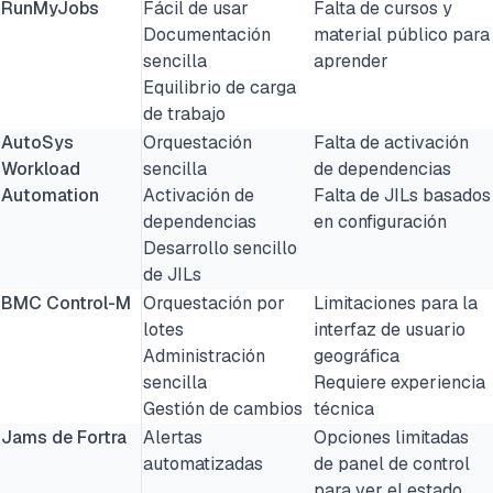
RunMyJobs
Fácil de usar
Falta de cursos y
Documentación
material público para
sencilla
aprender
Equilibrio de carga
de trabajo
AutoSys
Orquestación
Falta de activación
Workload
sencilla
de dependencias
Automation
Activación de
Falta de JILs basados
dependencias
en configuración
Desarrollo sencillo
de JILs
BMC Control-M
Orquestación por
Limitaciones para la
lotes
interfaz de usuario
Administración
geográfica
sencilla
Requiere experiencia
Gestión de cambios
técnica
Jams de Fortra
Alertas
Opciones limitadas
automatizadas
de panel de control
para ver el estado