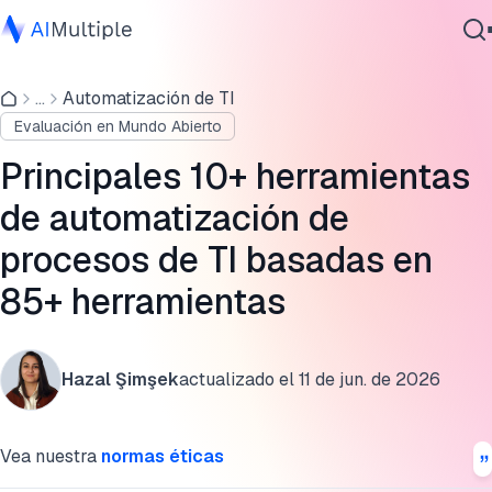
Criterios de selección
...
Automatización de TI
IA agencial
Herramientas de automatización de procesos de TI
Evaluación en Mundo Abierto
Ciberseguridad
preseleccionadas
Datos
Principales 10+ herramientas
¿Cuáles son los diferentes tipos de herramientas ITPA?
Software empresarial
de automatización de
Servicios
Preguntas frecuentes
procesos de TI basadas en
Lectura adicional
85+ herramientas
Cita esta investigación
Contáctanos
Hazal Şimşek
actualizado el
11 de jun. de 2026
Vea nuestra
normas éticas