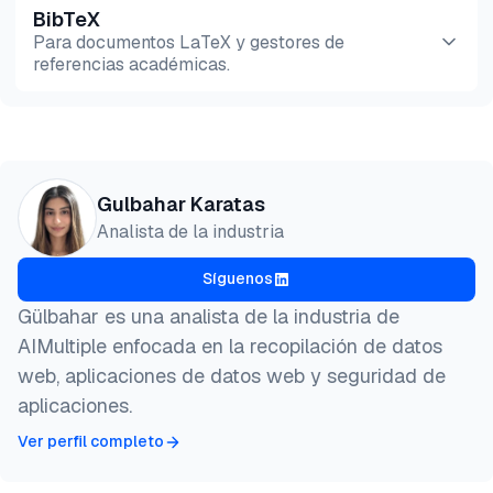
BibTeX
Vista previa
HTML
Copiar
Para documentos LaTeX y gestores de
referencias académicas.
Vista previa
HTML
Copiar
@misc{karatas2026,

Gulbahar Karatas
  author = {Karatas, Gulbahar},

Analista de la industria
  title  = {{Las mejores alternativas a IPRoyal}},

  year   = {2026},

Síguenos
  month  = jul,

  howpublished    = {\url{https://aimultiple.com/ip
Gülbahar es una analista de la industria de
  note   = {AIMultiple. Recuperado el 22 de Julio d
AIMultiple enfocada en la recopilación de datos
}
web, aplicaciones de datos web y seguridad de
aplicaciones.
Ver perfil completo