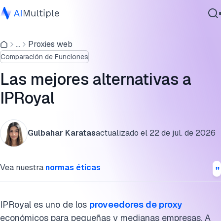
Comparación de IPRoyal y las mejores alternativas
...
Proxies web
IA agencial
Ventajas y desventajas de los proxy de IPRoyal:
Comparación de Funciones
Ciberseguridad
Infraestructura y precios de proxy de IPRoyal
Datos
Las mejores alternativas a
Software empresarial
Las mejores alternativas a IPRoyal
IPRoyal
Servicios
Cita esta investigación
Gulbahar Karatas
actualizado el
22 de jul. de 2026
Contáctanos
Vea nuestra
normas éticas
IPRoyal es uno de los
proveedores de proxy
económicos para pequeñas y medianas empresas. A