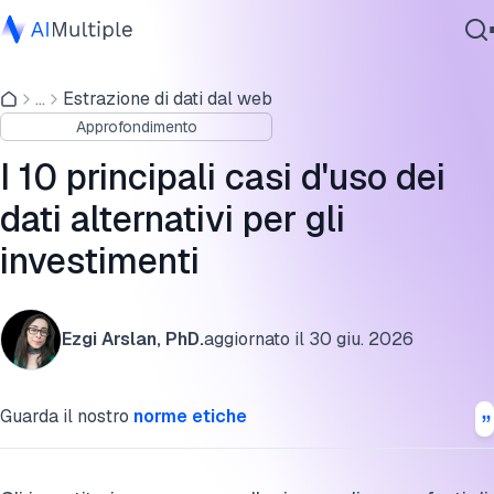
Casi d'uso dei dati alternativi per gli investimenti
...
Estrazione di dati dal web
IA Agente
Perché i dati alternativi sono importanti per gli
Approfondimento
Sicurezza Informatica
investimenti?
Dati
I 10 principali casi d'uso dei
Quali sono gli scopi di investimento dei dati alternativi?
Software Aziendale
dati alternativi per gli
Servizi
Come raccogliere dati alternativi?
investimenti
Quali sono alcuni esempi di dati alternativi?
Ulteriori letture
Contattaci
Ezgi Arslan, PhD.
aggiornato il
30 giu. 2026
Cita questa ricerca
Guarda il nostro
norme etiche