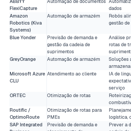
ABBYY
Automação de documentos
Automatiz
FlexiCapture
dados
Amazon
Automação de armazém
Robôs ali
Robotics (Kiva
gestão d
Systems)
Blue Yonder
Previsão de demanda e
Análise p
gestão da cadeia de
rotas de t
suprimentos
supriment
GreyOrange
Automação de armazém
Soluções 
armazenam
Microsoft Azure
Atendimento ao cliente
IA de ling
CLU
expectativ
serviço
ORTEC
Otimização de rotas
Roteiriza
combustíve
Routific /
Otimização de rotas para
Planejame
OptimoRoute
PMEs
logística,
SAP Integrated
Previsão de demanda e
Prever a 