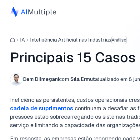
IA
Inteligência Artificial nas Indústrias
Análise
Principais 15 Casos
Cem Dilmegani
com
Sıla Ermut
atualizado em
8 ju
Ineficiências persistentes, custos operacionais cre
cadeia de suprimentos
continuam a desafiar as f
pressões estão sobrecarregando os sistemas tradic
serviço e limitando a capacidade das organizações
Em resposta, as empresas estão recorrendo cada vez