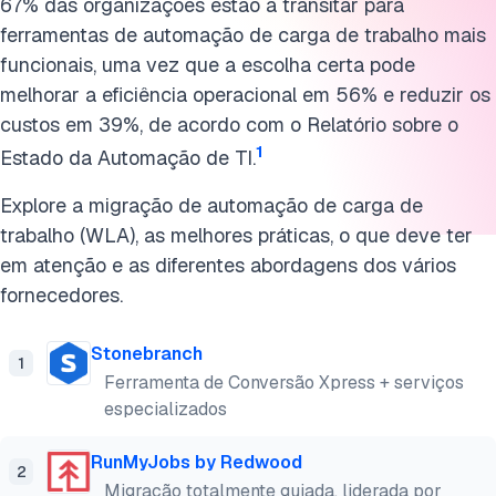
67% das organizações estão a transitar para
Cite esta pesquisa
ferramentas de automação de carga de trabalho mais
funcionais, uma vez que a escolha certa pode
melhorar a eficiência operacional em 56% e reduzir os
custos em 39%, de acordo com o Relatório sobre o
1
Estado da Automação de TI.
Explore a migração de automação de carga de
trabalho (WLA), as melhores práticas, o que deve ter
em atenção e as diferentes abordagens dos vários
fornecedores.
Stonebranch
1
Ferramenta de Conversão Xpress + serviços
especializados
RunMyJobs by Redwood
2
Migração totalmente guiada, liderada por