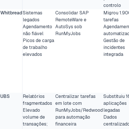
controlo
Whitbread
Sistemas
Consolidar SAP
Migrou 1.90
legados
RemoteWare e
tarefas
Agendamento
AutoSys sob
Agendamen
não fiável
RunMyJobs
automatiza
Picos de carga
Gestão de
de trabalho
incidentes
elevados
integrada
UBS
Relatórios
Centralizar tarefas
Substituiu 1
fragmentados
em lote com
aplicações
Elevado
RunMyJobs/Redwood
legadas
volume de
para automação
Dados
transações;
financeira
centralizad