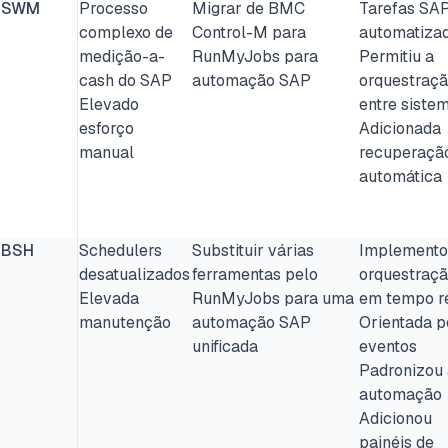
SWM
Processo
Migrar de BMC
Tarefas SA
complexo de
Control-M para
automatiza
medição-a-
RunMyJobs para
Permitiu a
cash do SAP
automação SAP
orquestraç
Elevado
entre siste
esforço
Adicionada
manual
recuperaçã
automática
BSH
Schedulers
Substituir várias
Implement
desatualizados
ferramentas pelo
orquestraç
Elevada
RunMyJobs para uma
em tempo r
manutenção
automação SAP
Orientada p
unificada
eventos
Padronizou 
automação
Adicionou
painéis de