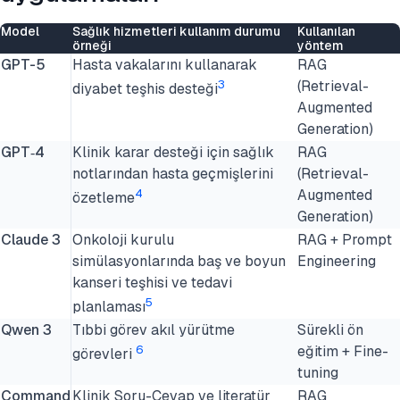
Model
Sağlık hizmetleri kullanım durumu
Kullanılan
örneği
yöntem
GPT-5
Hasta vakalarını kullanarak
RAG
3
(Retrieval-
diyabet teşhis desteği
Augmented
Generation)
GPT‑4
Klinik karar desteği için sağlık
RAG
notlarından hasta geçmişlerini
(Retrieval-
4
Augmented
özetleme
Generation)
Claude 3
Onkoloji kurulu
RAG + Prompt
simülasyonlarında baş ve boyun
Engineering
kanseri teşhisi ve tedavi
5
planlaması
Qwen 3
Tıbbi görev akıl yürütme
Sürekli ön
6
eğitim + Fine-
görevleri
tuning
Command
Klinik Soru-Cevap ve literatür
RAG