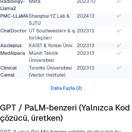
Radiology-
Meta
2023
70
✅
Llama2
PMC-LLaMA
Shanghai YZ Lab &
2024
13
✅
SJTU
ChatDoctor
UT Southwestern & iş
2023
13
✅
birlikçileri
Asclepius
KAIST & Yonsei Üniv.
2023
13
✅
MedAlpaca
Münih Teknik
2023
13
✅
Üniversitesi
Clinical
Toronto Üniversitesi
2023
13
✅
Camel
(Vector Institute)
Daha Fazla
(
2
)
GPT / PaLM-benzeri (Yalnızca Kod
çözücü, üretken)
GPT-3 veya PaLM'a benzer şekilde oluşturulan bu