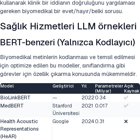
kullanarak klinik bir iddianın doğruluğunu yargılaması
gereken biyomedikal bir evet/hayır/belki sorusu.
Sağlık Hizmetleri LLM örnekleri
BERT-benzeri (Yalnızca Kodlayıcı)
Biyomedikal metinlerin kodlanması ve temsil edilmesi
için optimize edilen bu modeller, sınıflandırma gibi
görevler için özellik çıkarma konusunda mükemmeldir.
Model
Geliştirici
Yıl
Parametreler
Açık
(Milyar)
Kaynak
BioLinkBERT
—
2022
0.34
✅
MedBERT
Stanford
2021
0.017
✅
Üniversitesi
Health Acoustic
Google
2024
0.31
❌
Representations
(HeAR)