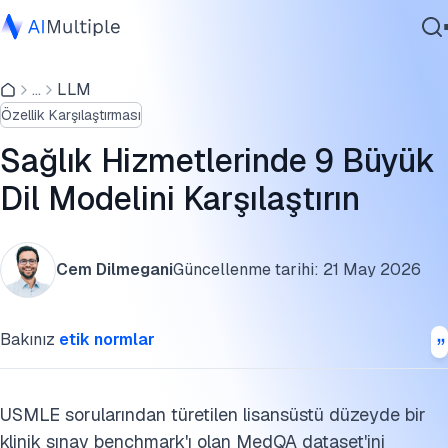
Sağlık Hizmetleri LLM'leri benchmark sonuçları
...
LLM
Ajanik Yapay Zeka
Sağlık Hizmetleri LLM örnekleri
Özellik Karşılaştırması
Siber güvenlik
Sağlık hizmetlerinde genel amaçlı LLM'ler
Veri
Sağlık Hizmetlerinde 9 Büyük
Kurumsal Yazılım
Tıbbi LLM'lerin fine-tuning'i
Dil Modelini Karşılaştırın
Hizmetler
Genel amaçlı LLM'lerin uygulamaları
Cem Dilmegani
Güncellenme tarihi:
21 May 2026
Klinik ortamlarda LLM'lerin kullanım durumları
Bize Ulaşın
Sağlık hizmetlerinde LLM'lerin zorlukları
Bakınız
etik normlar
Sağlık hizmetlerinde LLM'lerin geleceği
Sağlık hizmetlerinde büyük dil modelleri metodolojisi
USMLE sorularından türetilen lisansüstü düzeyde bir
klinik sınav benchmark'ı olan MedQA dataset'ini