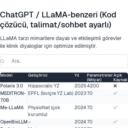
ChatGPT / LLaMA-benzeri (Kod
çözücü, talimat/sohbet ayarlı)
LLaMA tarzı mimarilere dayalı ve etkileşimli görevler
ile klinik diyaloglar için optimize edilmiştir.
Model
Geliştirici
Yıl
Parametreler
Açık
(Milyar)
Kaynak
Polaris 3.0
Hippocratic YZ
2025
4200
❌
MEDITRON-
EPFL (İsviçre YZ Lab)
2023
70
✅
70B
Me-LLaMA
PhysioNet (çok
2024
70
✅
kurumlu)
OpenBioLLM
–
2024
70
✅