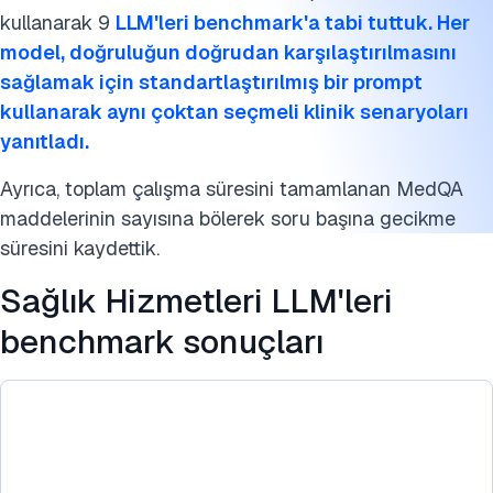
Sağlık hizmetlerinde LLM'ler benchmark veri kaynakları
kullanarak 9
LLM'leri benchmark'a tabi tuttuk. Her
Bu araştırmayı kaynak gösterin
model, doğruluğun doğrudan karşılaştırılmasını
sağlamak için standartlaştırılmış bir prompt
kullanarak aynı çoktan seçmeli klinik senaryoları
yanıtladı.
Ayrıca, toplam çalışma süresini tamamlanan MedQA
maddelerinin sayısına bölerek soru başına gecikme
süresini kaydettik.
Sağlık Hizmetleri LLM'leri
benchmark sonuçları