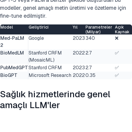
modeller, genel amaçlı metin üretimi ve özetleme için
fine-tune edilmiştir.
Model
Geliştirici
Yıl
Parametreler
Açık
(Milyar)
Kaynak
Med-PaLM
Google
2023
340
❌
2
BioMedLM
Stanford CRFM
2022
2.7
✅
(MosaicML)
PubMedGPT
Stanford CRFM
2023
2.7
✅
BioGPT
Microsoft Research
2022
0.35
✅
Sağlık hizmetlerinde genel
amaçlı LLM'ler