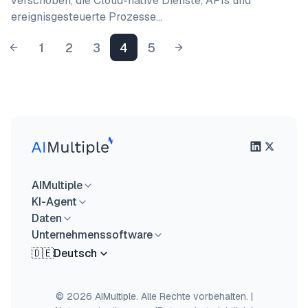
verschoben, die Cloud-native Dienste, APIs und
ereignisgesteuerte Prozesse…
1
2
3
4
5
AIMultiple
KI-Agent
Daten
Unternehmenssoftware
🇩🇪
Deutsch
© 2026 AIMultiple. Alle Rechte vorbehalten.
|