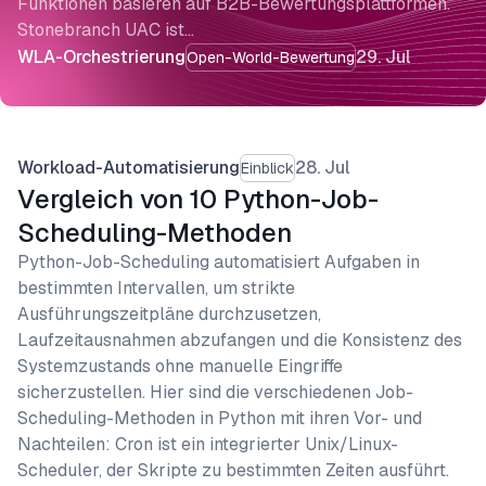
Funktionen basieren auf B2B-Bewertungsplattformen.
Stonebranch UAC ist…
WLA-Orchestrierung
29. Jul
Open-World-Bewertung
Workload-Automatisierung
28. Jul
Einblick
Vergleich von 10 Python-Job-
Scheduling-Methoden
Python-Job-Scheduling automatisiert Aufgaben in
bestimmten Intervallen, um strikte
Ausführungszeitpläne durchzusetzen,
Laufzeitausnahmen abzufangen und die Konsistenz des
Systemzustands ohne manuelle Eingriffe
sicherzustellen. Hier sind die verschiedenen Job-
Scheduling-Methoden in Python mit ihren Vor- und
Nachteilen: Cron ist ein integrierter Unix/Linux-
Scheduler, der Skripte zu bestimmten Zeiten ausführt.