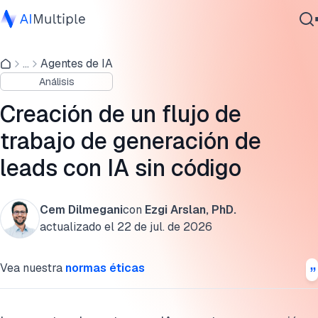
Herramientas de generación de leads con IA
...
Agentes de IA
IA agencial
Reglas de correo electrónico que deciden si la divulgación
Análisis
Ciberseguridad
llega
Datos
Creación de un flujo de
¿Cómo puede usar la IA para la generación de leads?
Software empresarial
trabajo de generación de
Servicios
Implementación de la IA en las mejores prácticas de
leads con IA sin código
generación de leads
Examen detallado de n8n
Cem Dilmegani
con
Ezgi Arslan, PhD.
Contáctanos
actualizado el
22 de jul. de 2026
Preguntas frecuentes
Cita esta investigación
Vea nuestra
normas éticas