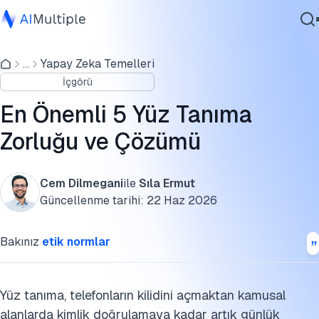
Yüz tanımada önyargı
...
Yapay Zeka Temelleri
Ajanik Yapay Zeka
1. Gizlilik ve gözetim
İçgörü
Siber güvenlik
2. Önyargı ve yanlış tanımlama
Veri
En Önemli 5 Yüz Tanıma
Kurumsal Yazılım
3. Veri güvenliği ve kötüye kullanım
Zorluğu ve Çözümü
Hizmetler
4. Gerçek dünya koşullarında teknik sınırlamalar
Cem Dilmegani
ile
Sıla Ermut
5. Etik ve toplumsal sorunlar
Güncellenme tarihi:
22 Haz 2026
Bize Ulaşın
Yüz tanıma teknolojisinin adımları
Bakınız
etik normlar
Tanıma doğruluğu nasıl ölçülür
SSS'ler
Yüz tanıma, telefonların kilidini açmaktan kamusal
alanlarda kimlik doğrulamaya kadar artık günlük