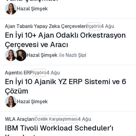
Hazal Şimşek
Ajan Tabanlı Yapay Zeka Çerçeveleri
4 Ağu
İçgörü
En İyi 10+ Ajan Odaklı Orkestrasyon
Çerçevesi ve Aracı
Hazal Şimşek
ile
Nazlı Şipi
Agentic ERP
4 Ağu
İçgörü
En İyi 10 Ajanik YZ ERP Sistemi ve 6
Çözüm
Hazal Şimşek
WLA Araçları
4 Ağu
Özellik Karşılaştırması
IBM Tivoli Workload Scheduler'ı