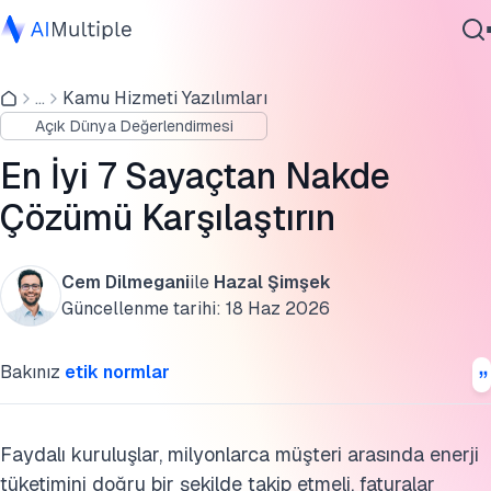
Analiz edilen sayaçtan nakde çözümleri
...
Kamu Hizmeti Yazılımları
Ajanik Yapay Zeka
Sayaçtan nakde çözümlerini uygulamanın faydaları
Açık Dünya Değerlendirmesi
Siber güvenlik
İşiniz için doğru sayaçtan nakde çözümünü seçmek
Veri
En İyi 7 Sayaçtan Nakde
Kurumsal Yazılım
Daha fazla okuma
Çözümü Karşılaştırın
Hizmetler
SSS'ler
Cem Dilmegani
ile
Hazal Şimşek
Bu araştırmayı kaynak gösterin
Güncellenme tarihi:
18 Haz 2026
Bize Ulaşın
Bakınız
etik normlar
Faydalı kuruluşlar, milyonlarca müşteri arasında enerji
tüketimini doğru bir şekilde takip etmeli, faturalar