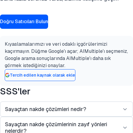
Doğru Satıcıları Bulun
Kıyaslamalarımızı ve veri odaklı içgörülerimizi
kaçırmayın. Düğme Google'ı açar; AIMultiple'ı seçmeniz,
Google arama sonuçlarında AIMultiple'ı daha sık
görmek istediğinizi onaylar.
Tercih edilen kaynak olarak ekle
SSS'ler
Sayaçtan nakde çözümleri nedir?
Sayaçtan nakde çözümlerinin zayıf yönleri
Sayaçtan nakde, sayaç okuma, faturalandırma,
nelerdir?