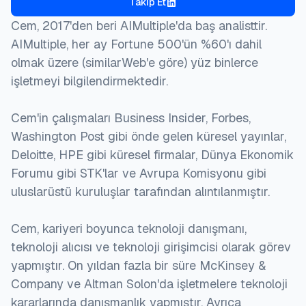
Takip Et
  month  = jun,

Yeni sistemleri uygulamak, operasyonlarda geçici
  howpublished    = {\url{https://aimultiple.com/me
Cem, 2017'den beri AIMultiple'da baş analisttir.
  note   = {AIMultiple. Erişim tarihi: 18 Haziran 2
kesintilere yol açabilir. İyi yönetilmezse, bu fatura
AIMultiple, her ay Fortune 500'ün %60'ı dahil
}
hatalarına ve müşteri memnuniyetsizliğine neden
olmak üzere (similarWeb'e göre) yüz binlerce
olabilir.
işletmeyi bilgilendirmektedir.
Bakım maliyetleri:
Cem'in çalışmaları Business Insider, Forbes,
Washington Post gibi önde gelen küresel yayınlar,
Akıllı sayaçlar ve AMI sistemlerinin bakım
Deloitte, HPE gibi küresel firmalar, Dünya Ekonomik
ihtiyaçları vardır. Zamanla bu sistemler eski olabilir
Forumu gibi STK'lar ve Avrupa Komisyonu gibi
ve yükseltme veya değiştirme gerektirebilir.
uluslarüstü kuruluşlar tarafından alıntılanmıştır.
Müşteri direnci:
Cem, kariyeri boyunca teknoloji danışmanı,
Müşteriler, gizlilik endişeleri, potansiyel sağlık
teknoloji alıcısı ve teknoloji girişimcisi olarak görev
riskleri veya sadece değişime direnç nedeniyle
yapmıştır. On yıldan fazla bir süre McKinsey &
akıllı sayaçların uygulanmasına direnebilir.
Company ve Altman Solon'da işletmelere teknoloji
kararlarında danışmanlık yapmıştır. Ayrıca