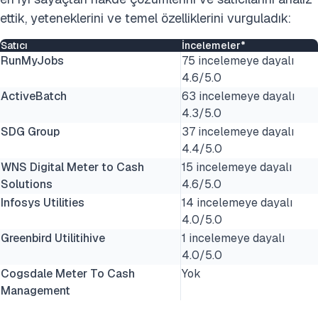
ettik, yeteneklerini ve temel özelliklerini vurguladık:
Satıcı
İncelemeler*
RunMyJobs
75 incelemeye dayalı
4.6/5.0
ActiveBatch
63 incelemeye dayalı
4.3/5.0
SDG Group
37 incelemeye dayalı
4.4/5.0
WNS Digital Meter to Cash
15 incelemeye dayalı
Solutions
4.6/5.0
Infosys Utilities
14 incelemeye dayalı
4.0/5.0
Greenbird Utilitihive
1 incelemeye dayalı
4.0/5.0
Cogsdale Meter To Cash
Yok
Management