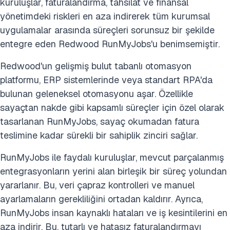
kuruluşlar, faturalandırma, tahsilat ve finansal
yönetimdeki riskleri en aza indirerek tüm kurumsal
uygulamalar arasında süreçleri sorunsuz bir şekilde
entegre eden Redwood RunMyJobs'u benimsemiştir.
Redwood'un gelişmiş bulut tabanlı otomasyon
platformu, ERP sistemlerinde veya standart RPA'da
bulunan geleneksel otomasyonu aşar. Özellikle
sayaçtan nakde gibi kapsamlı süreçler için özel olarak
tasarlanan RunMyJobs, sayaç okumadan fatura
teslimine kadar sürekli bir sahiplik zinciri sağlar.
RunMyJobs ile faydalı kuruluşlar, mevcut parçalanmış
entegrasyonların yerini alan birleşik bir süreç yolundan
yararlanır. Bu, veri çapraz kontrolleri ve manuel
ayarlamaların gerekliliğini ortadan kaldırır. Ayrıca,
RunMyJobs insan kaynaklı hataları ve iş kesintilerini en
aza indirir. Bu, tutarlı ve hatasız faturalandırmayı