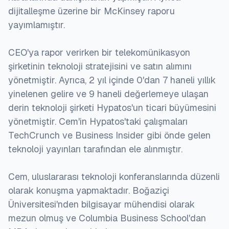
Teknolojiye bağımlılık:
dijitalleşme üzerine bir McKinsey raporu
yayımlamıştır.
Sistem arızaları veya teknolojik aksaklıklar
durumunda, faturalandırma ve nakit tahsilatı
CEO'ya rapor verirken bir telekomünikasyon
önemli ölçüde etkilenebilir, bu da bir faydalı
şirketinin teknoloji stratejisini ve satın alımını
kuruluşun gelir akışını etkileyebilir.
yönetmiştir. Ayrıca, 2 yıl içinde 0'dan 7 haneli yıllık
Yetenek açığı:
yinelenen gelire ve 9 haneli değerlemeye ulaşan
derin teknoloji şirketi Hypatos'un ticari büyümesini
Yeni teknolojinin benimsenmesiyle, sistemleri
yönetmiştir. Cem'in Hypatos'taki çalışmaları
yönetmek, bakımlarını yapmak ve analiz etmek için
TechCrunch ve Business Insider gibi önde gelen
nitelikli personele ihtiyaç vardır. Böyle personeli
teknoloji yayınları tarafından ele alınmıştır.
bulmak veya eğitmek birçok faydalı kuruluş için bir
zorluk olabilir.
Cem, uluslararası teknoloji konferanslarında düzenli
olarak konuşma yapmaktadır. Boğaziçi
Veri yönetimi ve analizi:
Üniversitesi'nden bilgisayar mühendisi olarak
mezun olmuş ve Columbia Business School'dan
AMI ve akıllı sayaçlarla, faydalı kuruluşlar devasa