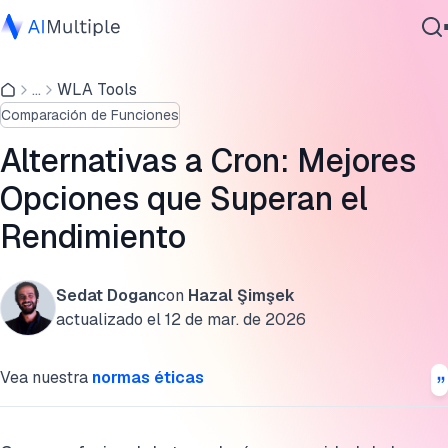
Alternativas a cron con capacidades similares
...
WLA Tools
IA agencial
Comparación de alternativas a cron enfocadas en empresa
Comparación de Funciones
Ciberseguridad
Reseña del programador cron
Datos
Alternativas a Cron: Mejores
Software empresarial
Elija la solución empresarial adecuada
Opciones que Superan el
Servicios
Rendimiento
Cita esta investigación
Sedat Dogan
con
Hazal Şimşek
Contáctanos
actualizado el
12 de mar. de 2026
Vea nuestra
normas éticas