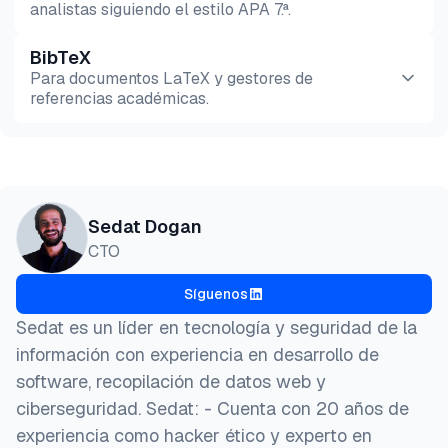
analistas siguiendo el estilo APA 7.ª.
BibTeX
Vista previa
HTML
Copiar
Para documentos LaTeX y gestores de
referencias académicas.
Vista previa
HTML
Copiar
@misc{dogan2026,

Sedat Dogan
  author = {Dogan, Sedat and Şimşek, Hazal},

CTO
  title  = {{Alternativas a Cron: Mejores Opciones 
  year   = {2026},

Síguenos
  month  = mar,

  howpublished    = {\url{https://aimultiple.com/cr
Sedat es un líder en tecnología y seguridad de la
  note   = {AIMultiple. Recuperado el 12 de Marzo d
información con experiencia en desarrollo de
}
software, recopilación de datos web y
ciberseguridad. Sedat: - Cuenta con 20 años de
experiencia como hacker ético y experto en