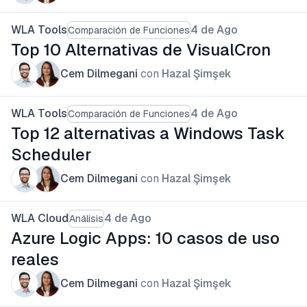
WLA Tools
4 de Ago
Comparación de Funciones
Top 10 Alternativas de VisualCron
Cem Dilmegani
con
Hazal Şimşek
WLA Tools
4 de Ago
Comparación de Funciones
Top 12 alternativas a Windows Task
Scheduler
Cem Dilmegani
con
Hazal Şimşek
WLA Cloud
4 de Ago
Análisis
Azure Logic Apps: 10 casos de uso
reales
Cem Dilmegani
con
Hazal Şimşek