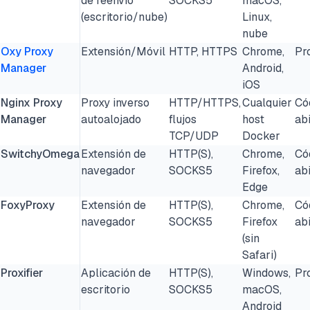
de reenvío
SOCKS5
macOS,
(escritorio/nube)
Linux,
nube
Oxy Proxy
Extensión/Móvil
HTTP, HTTPS
Chrome,
Pr
Manager
Android,
iOS
Nginx Proxy
Proxy inverso
HTTP/HTTPS,
Cualquier
Có
Manager
autoalojado
flujos
host
ab
TCP/UDP
Docker
SwitchyOmega
Extensión de
HTTP(S),
Chrome,
Có
navegador
SOCKS5
Firefox,
ab
Edge
FoxyProxy
Extensión de
HTTP(S),
Chrome,
Có
navegador
SOCKS5
Firefox
ab
(sin
Safari)
Proxifier
Aplicación de
HTTP(S),
Windows,
Pr
escritorio
SOCKS5
macOS,
Android