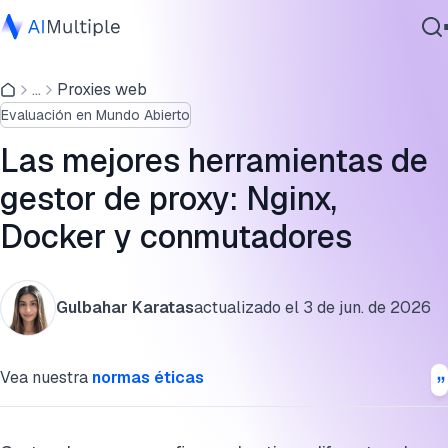
Tabla comparativa de gestores de proxy
...
Proxies web
IA agencial
Cómo seleccionamos estas herramientas
Evaluación en Mundo Abierto
Ciberseguridad
Gestores de proxy inverso (autoalojados)
Datos
Las mejores herramientas de
Software empresarial
Intercambiadores y gestores de proxy de reenvío
gestor de proxy: Nginx,
Servicios
Docker y conmutadores
Preguntas frecuentes
Cita esta investigación
Contáctanos
Gulbahar Karatas
actualizado el
3 de jun. de 2026
Vea nuestra
normas éticas