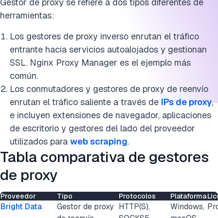
Gestor de proxy se refiere a dos tipos diferentes de
herramientas:
Los gestores de proxy inverso enrutan el tráfico
entrante hacia servicios autoalojados y gestionan
SSL. Nginx Proxy Manager es el ejemplo más
común.
Los conmutadores y gestores de proxy de reenvío
enrutan el tráfico saliente a través de
IPs de proxy
,
e incluyen extensiones de navegador, aplicaciones
de escritorio y gestores del lado del proveedor
utilizados para
web scraping
.
Tabla comparativa de gestores
de proxy
Proveedor
Tipo
Protocolos
Plataforma
Lic
Bright Data
Gestor de proxy
HTTP(S),
Windows,
Pr