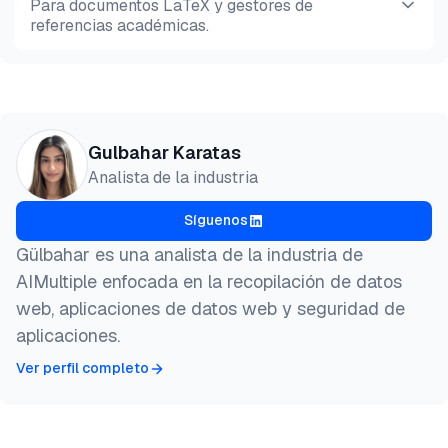
Para documentos LaTeX y gestores de
referencias académicas.
Vista previa
HTML
Copiar
@misc{karatas2026,

Gulbahar Karatas
  author = {Karatas, Gulbahar},

Analista de la industria
  title  = {{Las mejores herramientas de gestor de
  year   = {2026},

Síguenos
  month  = jun,

  howpublished    = {\url{https://aimultiple.com/pr
Gülbahar es una analista de la industria de
  note   = {AIMultiple. Recuperado el 3 de Junio de
AIMultiple enfocada en la recopilación de datos
}
web, aplicaciones de datos web y seguridad de
aplicaciones.
Ver perfil completo