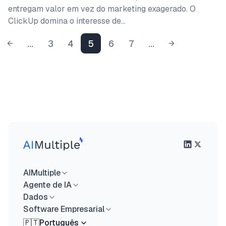
entregam valor em vez do marketing exagerado. O
ClickUp domina o interesse de…
...
3
4
5
6
7
...
AIMultiple
Agente de IA
Dados
Software Empresarial
🇵🇹
Português