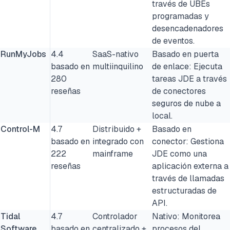
través de UBEs
programadas y
desencadenadores
de eventos.
RunMyJobs
4.4
SaaS-nativo
Basado en puerta
basado en
multiinquilino
de enlace: Ejecuta
280
tareas JDE a través
reseñas
de conectores
seguros de nube a
local.
Control-M
4.7
Distribuido +
Basado en
basado en
integrado con
conector: Gestiona
222
mainframe
JDE como una
reseñas
aplicación externa a
través de llamadas
estructuradas de
API.
Tidal
4.7
Controlador
Nativo: Monitorea
Software
basado en
centralizado +
procesos del