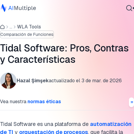
Evaluación basada en reseñas de Tidal Software
...
WLA Tools
IA agencial
¿Qué es Tidal Software?
Comparación de Funciones
Ciberseguridad
Características y capacidades de la plataforma Tidal
Datos
Tidal Software: Pros, Contras
Automation
Software empresarial
y Características
Servicios
Alternativas a Tidal Automation
Desarrollos recientes en Tidal Automation
Hazal Şimşek
actualizado el
3 de mar. de 2026
Lectura adicional
Contáctanos
Vea nuestra
normas éticas
Cita esta investigación
Tidal Software es una plataforma de
automatización
de TI
y
orquestación de procesos
, que facilita la