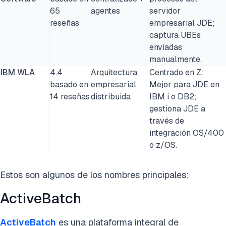
65
agentes
servidor
reseñas
empresarial JDE;
captura UBEs
enviadas
manualmente.
IBM WLA
4.4
Arquitectura
Centrado en Z:
basado en
empresarial
Mejor para JDE en
14 reseñas
distribuida
IBM i o DB2;
gestiona JDE a
través de
integración OS/400
o z/OS.
Estos son algunos de los nombres principales:
ActiveBatch
ActiveBatch
es una plataforma integral de