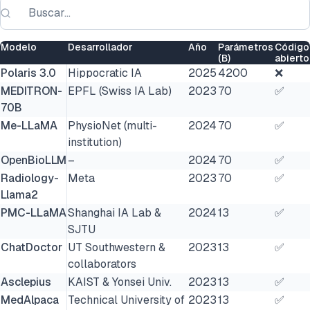
Modelo
Desarrollador
Año
Parámetros
Código
(B)
abierto
Polaris 3.0
Hippocratic IA
2025
4200
❌
MEDITRON-
EPFL (Swiss IA Lab)
2023
70
✅
70B
Me-LLaMA
PhysioNet (multi-
2024
70
✅
institution)
OpenBioLLM
–
2024
70
✅
Radiology-
Meta
2023
70
✅
Llama2
PMC-LLaMA
Shanghai IA Lab &
2024
13
✅
SJTU
ChatDoctor
UT Southwestern &
2023
13
✅
collaborators
Asclepius
KAIST & Yonsei Univ.
2023
13
✅
MedAlpaca
Technical University of
2023
13
✅