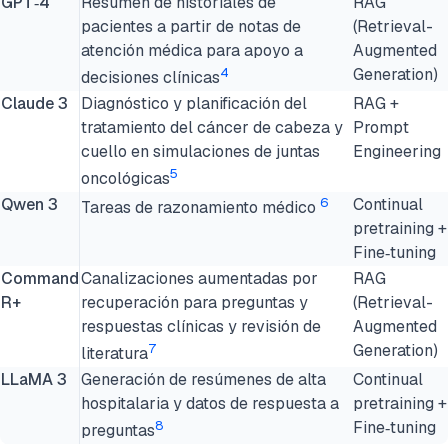
GPT‑4
Resumen de historiales de
RAG
pacientes a partir de notas de
(Retrieval-
atención médica para apoyo a
Augmented
4
Generation)
decisiones clínicas
Claude 3
Diagnóstico y planificación del
RAG +
tratamiento del cáncer de cabeza y
Prompt
cuello en simulaciones de juntas
Engineering
5
oncológicas
Qwen 3
6
Continual
Tareas de razonamiento médico
pretraining +
Fine‑tuning
Command
Canalizaciones aumentadas por
RAG
R+
recuperación para preguntas y
(Retrieval-
respuestas clínicas y revisión de
Augmented
7
Generation)
literatura
LLaMA 3
Generación de resúmenes de alta
Continual
hospitalaria y datos de respuesta a
pretraining +
8
Fine‑tuning
preguntas