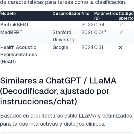
de características para tareas como la clasificación.
Modelo
Desarrollador
Año
Parámetros
Código
(B)
abierto
BioLinkBERT
—
2022
0.34
✅
MedBERT
Stanford
2021
0.017
✅
University
Health Acoustic
Google
2024
0.31
❌
Representations
(HeAR)
Similares a ChatGPT / LLaMA
(Decodificador, ajustado por
instrucciones/chat)
Basados en arquitecturas estilo LLaMA y optimizados
para tareas interactivas y diálogos clínicos.