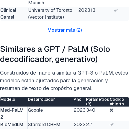
Munich
Clinical
University of Toronto
2023
13
✅
Camel
(Vector Institute)
Mostrar más
(
2
)
Similares a GPT / PaLM (Solo
decodificador, generativo)
Construidos de manera similar a GPT-3 o PaLM, estos
modelos están ajustados para la generación y
resumen de texto de propósito general.
Modelo
Desarrollador
Año
Parámetros
Código
(B)
abierto
Med-PaLM
Google
2023
340
❌
2
BioMedLM
Stanford CRFM
2022
2.7
✅