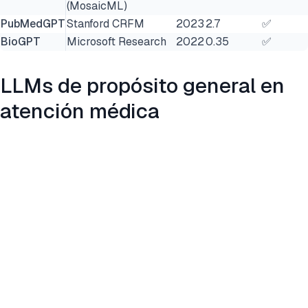
(MosaicML)
PubMedGPT
Stanford CRFM
2023
2.7
✅
BioGPT
Microsoft Research
2022
0.35
✅
LLMs de propósito general en
atención médica