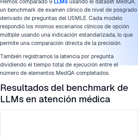
Hemos comparado 9
LLMs
usando el dataset MedQA,
Fuentes de datos del benchmark de LLMs en atención
un benchmark de examen clínico de nivel de posgrado
médica
derivado de preguntas del USMLE. Cada modelo
respondió los mismos escenarios clínicos de opción
Cita esta investigación
múltiple usando una indicación estandarizada, lo que
permite una comparación directa de la precisión.
También registramos la latencia por pregunta
dividiendo el tiempo total de ejecución entre el
número de elementos MedQA completados.
Resultados del benchmark de
LLMs en atención médica