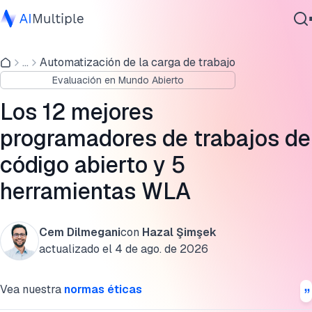
Lista de los principales programadores de trabajos de
código abierto y herramientas de automatización de cargas
...
Automatización de la carga de trabajo
IA agencial
de trabajo
Evaluación en Mundo Abierto
Ciberseguridad
Datos
Los mejores programadores de trabajos de código abierto
Los 12 mejores
Software empresarial
programadores de trabajos de
Alternativas de código cerrado orientadas a empresas
Servicios
código abierto y 5
Qué buscar al elegir un programador de trabajos de código
abierto
herramientas WLA
Contáctanos
Beneficios de los programadores de trabajos de código
abierto y las herramientas de automatización de cargas de
Cem Dilmegani
con
Hazal Şimşek
trabajo
actualizado el
4 de ago. de 2026
Mejores prácticas de seguridad para programadores de
Vea nuestra
normas éticas
trabajos de código abierto