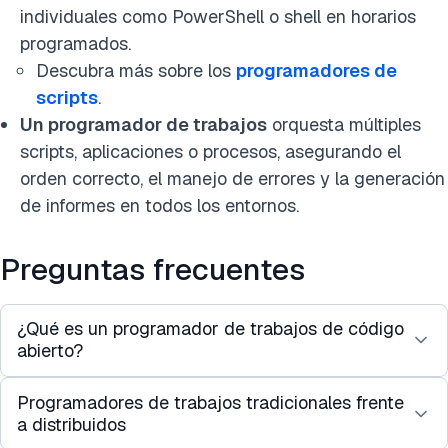
individuales como PowerShell o shell en horarios
programados.
Descubra más sobre los
programadores de
scripts
.
Un programador de trabajos
orquesta múltiples
scripts, aplicaciones o procesos, asegurando el
orden correcto, el manejo de errores y la generación
de informes en todos los entornos.
Preguntas frecuentes
¿Qué es un programador de trabajos de código
abierto?
Programadores de trabajos tradicionales frente
Un programador de trabajos de código abierto es
a distribuidos
un software de programación de trabajos que