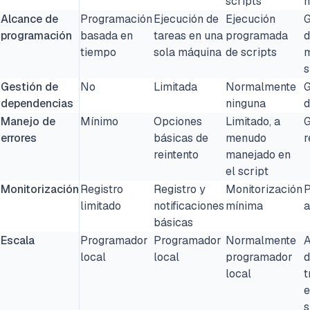
scripts
h
Alcance de
Programación
Ejecución de
Ejecución
G
programación
basada en
tareas en una
programada
d
tiempo
sola máquina
de scripts
m
s
Gestión de
No
Limitada
Normalmente
G
dependencias
ninguna
d
Manejo de
Mínimo
Opciones
Limitado, a
G
errores
básicas de
menudo
r
reintento
manejado en
el script
Monitorización
Registro
Registro y
Monitorización
P
limitado
notificaciones
mínima
a
básicas
Escala
Programador
Programador
Normalmente
A
local
local
programador
d
local
t
e
s