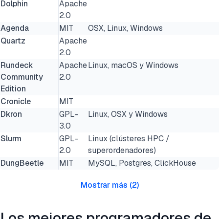
Dolphin
Apache
2.0
Agenda
MIT
OSX, Linux, Windows
Quartz
Apache
2.0
Rundeck
Apache
Linux, macOS y Windows
Community
2.0
Edition
Cronicle
MIT
Dkron
GPL-
Linux, OSX y Windows
3.0
Slurm
GPL-
Linux (clústeres HPC /
2.0
superordenadores)
DungBeetle
MIT
MySQL, Postgres, ClickHouse
Mostrar más
(
2
)
Los mejores programadores de