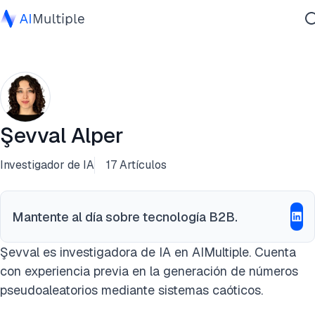
IA agencial
Ciberseguridad
Datos
Software empresarial
Şevval Alper
Servicios
Investigador de IA
17 Artículos
Contáctanos
Mantente al día sobre tecnología B2B.
Şevval es investigadora de IA en AIMultiple. Cuenta
con experiencia previa en la generación de números
pseudoaleatorios mediante sistemas caóticos.