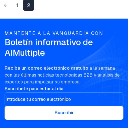
1
2
MANTENTE A LA VANGUARDIA CON
Boletín informativo de
AIMultiple
Reciba un correo electrónico gratuito
a la semana
con las últimas noticias tecnológicas B2B y análisis de
expertos para impulsar su empresa.
Suscríbete para estar al día
Suscribir