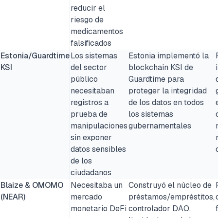
reducir el
riesgo de
medicamentos
falsificados
Estonia/Guardtime
Los sistemas
Estonia implementó la
KSI
del sector
blockchain KSI de
público
Guardtime para
necesitaban
proteger la integridad
registros a
de los datos en todos
prueba de
los sistemas
manipulaciones
gubernamentales
sin exponer
datos sensibles
de los
ciudadanos
Blaize & OMOMO
Necesitaba un
Construyó el núcleo de
(NEAR)
mercado
préstamos/empréstitos,
monetario DeFi
controlador DAO,