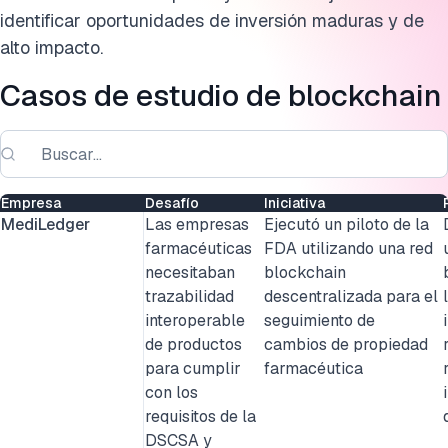
Casos de estudio legales
identificar oportunidades de inversión maduras y de
Preguntas frecuentes
alto impacto.
Casos de estudio de blockchain
Cita esta investigación
Empresa
Desafío
Iniciativa
MediLedger
Las empresas
Ejecutó un piloto de la
farmacéuticas
FDA utilizando una red
necesitaban
blockchain
trazabilidad
descentralizada para el
interoperable
seguimiento de
de productos
cambios de propiedad
para cumplir
farmacéutica
con los
requisitos de la
DSCSA y