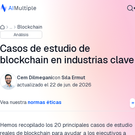
Casos de estudio de blockchain
...
Blockchain
IA agencial
Casos de estudio de atención médica
Análisis
Ciberseguridad
Casos de estudio del sector público
Datos
Casos de estudio de
Software empresarial
Casos de estudio de servicios financieros
blockchain en industrias clave
Servicios
Casos de estudio de blockchain en inversión
Cem Dilmegani
con
Sıla Ermut
Casos de estudio de adquisiciones
actualizado el
22 de jun. de 2026
Contáctanos
Casos de estudio de cadena de suministro
Vea nuestra
normas éticas
Casos de estudio de seguros
Casos de estudio de energía
Hemos recopilado los 20 principales casos de estudio
reales de blockchain para ayudar a los ejecutivos a