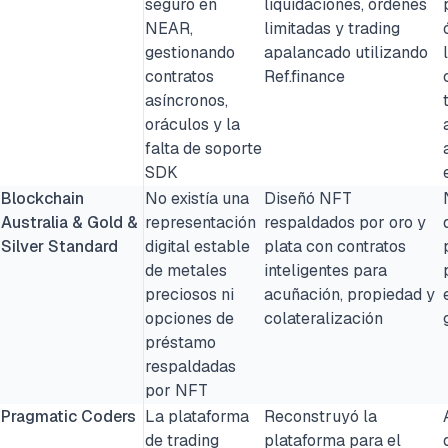
seguro en
liquidaciones, órdenes
NEAR,
limitadas y trading
gestionando
apalancado utilizando
contratos
Ref.finance
asíncronos,
oráculos y la
falta de soporte
SDK
Blockchain
No existía una
Diseñó NFT
Australia & Gold &
representación
respaldados por oro y
Silver Standard
digital estable
plata con contratos
de metales
inteligentes para
preciosos ni
acuñación, propiedad y
opciones de
colateralización
préstamo
respaldadas
por NFT
Pragmatic Coders
La plataforma
Reconstruyó la
de trading
plataforma para el