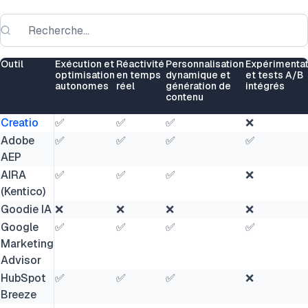
Outil
Exécution et
Réactivité
Personnalisation
Expérimentat
optimisation
en temps
dynamique et
et tests A/B
autonomes
réel
génération de
intégrés
contenu
Creatio
✅
✅
✅
❌
Adobe
✅
✅
✅
✅
AEP
AIRA
✅
✅
✅
❌
(Kentico)
Goodie IA
❌
❌
❌
❌
Google
✅
✅
✅
✅
Marketing
Advisor
HubSpot
✅
✅
✅
❌
Breeze