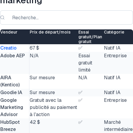
marketing
Vendeur
Prix de départ/mois
Essai
Catégorie
gratuit/Plan
gratuit
Creatio
67 $
✅
Natif IA
Adobe AEP
N/A
Essai
Entreprise
gratuit
limité
AIRA
Sur mesure
N/A
Natif IA
(Kentico)
Goodie IA
Sur mesure
✅
Natif IA
Google
Gratuit avec la
✅
Entreprise
Marketing
publicité au paiement
Advisor
à l'action
HubSpot
42 $
✅
Marché
Breeze
intermédiaire