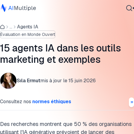
Top 15 des outils d'agents IA en marketing
...
Agents IA
IA agentique
Fonctionnalités clés des agents IA en marketing
Évaluation en Monde Ouvert
cybersécurité
Cas d'utilisation des agents IA en marketing
Données
15 agents IA dans les outils
Logiciel d'entreprise
Pourquoi les agents IA comptent dans le marketing
marketing et exemples
Services
Mise en œuvre des agents IA dans les opérations
commerciales
Sıla Ermut
mis à jour le
15 juin 2026
Conclusion
Contactez-nous
Consultez nos
normes éthiques
Citer cette recherche
Des recherches montrent que 50 % des organisations
utilisant l'IA générative prévoient de lancer des