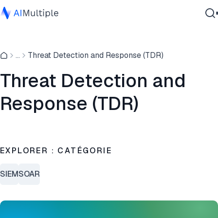
IA agentique
...
Threat Detection and Response (TDR)
cybersécurité
Données
Threat Detection and
Logiciel d'entreprise
Response (TDR)
Services
Contactez-nous
EXPLORER : CATÉGORIE
SIEM
SOAR