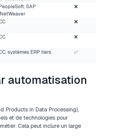
PeopleSoft, SAP
❌
 NetWeaver
CC
❌
CC
❌
C, systèmes ERP tiers
✅
r automatisation
nd Products in Data Processing),
iciels et de technologies pour
 métier. Cela peut inclure un large