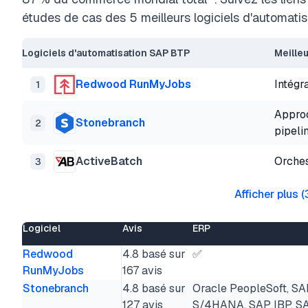
études de cas des 5 meilleurs logiciels d'automat
Logiciels d'automatisation SAP BTP
Meilleu
Redwood RunMyJobs
Intégr
1
Approc
Stonebranch
2
pipeli
ActiveBatch
Orches
3
Afficher plus
(
Logiciel
Avis
ERP
Redwood
4.8 basé sur
✅
RunMyJobs
167 avis
Stonebranch
4.8 basé sur
Oracle PeopleSoft, S
127 avis
S/4HANA, SAP IBP, S