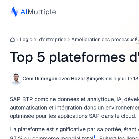
Logiciel d'entreprise
Amélioration des processus
É
Top 5 plateformes d
Cem Dilmegani
avec
Hazal Şimşek
mis à jour le
18
SAP BTP combine données et analytique, IA, dével
automatisation et intégration dans un environnement
optimisée pour les applications SAP dans le cloud.
La plateforme est significative par sa portée, étan
1
87 % du commerce mondial total
. Suivez les lien