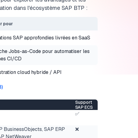
isation dans l'écosystème SAP BTP :
r pour
ations SAP approfondies livrées en SaaS
he Jobs-as-Code pour automatiser les
nes CI/CD
tration cloud hybride / API
3
)
Support
SAP ECS
✅
AP BusinessObjects, SAP ERP
❌
AP NetWeaver