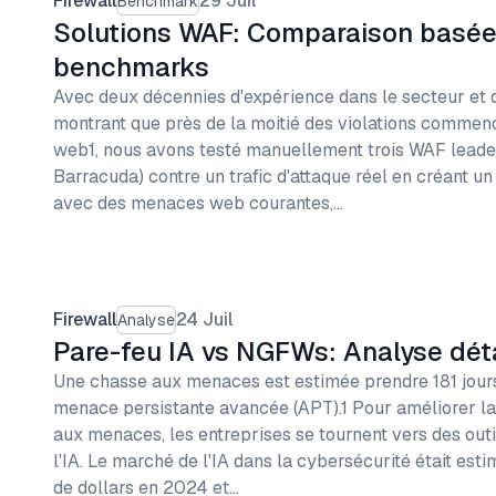
Firewall
29 Juil
Benchmark
Solutions WAF: Comparaison basée
benchmarks
Avec deux décennies d'expérience dans le secteur et
montrant que près de la moitié des violations commenc
web1, nous avons testé manuellement trois WAF leader
Barracuda) contre un trafic d'attaque réel en créant un s
avec des menaces web courantes,…
Firewall
24 Juil
Analyse
Pare-feu IA vs NGFWs: Analyse déta
Une chasse aux menaces est estimée prendre 181 jours 
menace persistante avancée (APT).1 Pour améliorer la
aux menaces, les entreprises se tournent vers des outi
l'IA. Le marché de l'IA dans la cybersécurité était esti
de dollars en 2024 et…