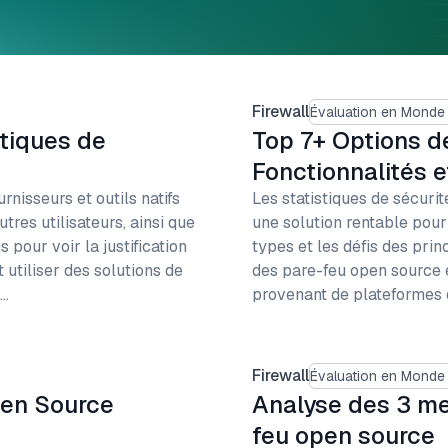
Firewall
Évaluation en Monde
itiques de
Top 7+ Options d
Fonctionnalités 
rnisseurs et outils natifs
Les statistiques de sécuri
tres utilisateurs, ainsi que
une solution rentable pour 
s pour voir la justification
types et les défis des pri
 utiliser des solutions de
des pare-feu open source 
r…
provenant de plateformes 
Firewall
Évaluation en Monde
pen Source
Analyse des 3 mei
feu open source