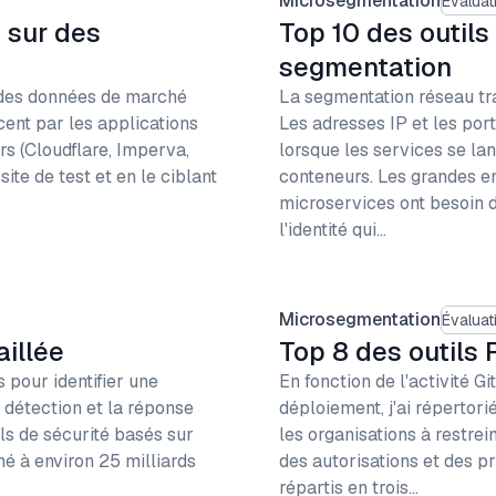
Microsegmentation
Évalua
 sur des
Top 10 des outil
segmentation
 des données de marché
La segmentation réseau tra
ent par les applications
Les adresses IP et les po
s (Cloudflare, Imperva,
lorsque les services se la
ite de test et en le ciblant
conteneurs. Les grandes en
microservices ont besoin d
l'identité qui…
Microsegmentation
Évalua
illée
Top 8 des outils
pour identifier une
En fonction de l'activité G
 détection et la réponse
déploiement, j'ai répertor
ls de sécurité basés sur
les organisations à restre
mé à environ 25 milliards
des autorisations et des p
répartis en trois…