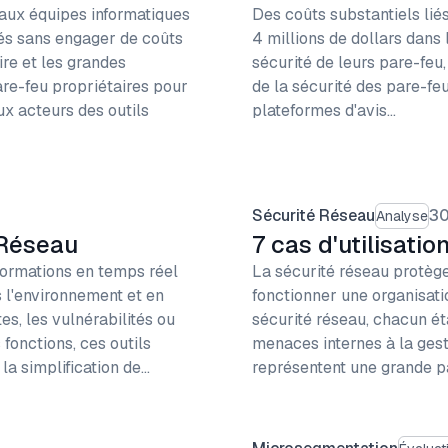
 aux équipes informatiques
Des coûts substantiels lié
rés sans engager de coûts
4 millions de dollars dans
ire et les grandes
sécurité de leurs pare-feu,
are-feu propriétaires pour
de la sécurité des pare-fe
x acteurs des outils
plateformes d'avis…
Sécurité Réseau
30
Analyse
 Réseau
7 cas d'utilisatio
nformations en temps réel
La sécurité réseau protège 
s l'environnement et en
fonctionner une organisati
s, les vulnérabilités ou
sécurité réseau, chacun ét
 fonctions, ces outils
menaces internes à la gesti
la simplification de…
représentent une grande pa