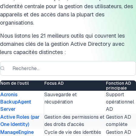
d'identité centrale pour la gestion des utilisateurs, des
Softerra LDAP Administrator
appareils et des accès dans la plupart des
Dameware Remote Support
organisations.
Netwrix Auditor for Active Directory
Nous listons les 21 meilleurs outils qui couvrent les
domaines clés de la gestion Active Directory avec
LepideAuditor for AD
leurs capacités distinctes :
Varonis DatAdvantage for AD
Paessler PRTG Active Directory Monitor
Nom de l'outil
Focus AD
Fonction AD
ENow Software's COMPASS
principale
Acronis
Sauvegarde et
Support
ManageEngine ADAudit Plus
BackupAgent
récupération
opérationnel
Server
AD
SolarWinds Permission Analyzer
Active Roles (par
Gestion des permissions et
Gestion AD
One Identity)
des droits d'accès
complète
BeyondTrust AD Bridge
ManageEngine
Cycle de vie des identités
Gestion AD