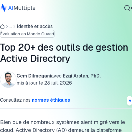
Comparaisons détaillées des outils de gestion AD et des
outils intégrés à AD
...
Identité et accès
IA agentique
Évaluation en Monde Ouvert
cybersécurité
Acronis BackupAgent Server
Données
Top 20+ des outils de gestion
One Identity Active Roles
Logiciel d'entreprise
Active Directory
Services
ManageEngine ADManager
SolarWinds Access Rights Manager
Cem Dilmegani
avec
Ezgi Arslan, PhD.
mis à jour le
28 juil. 2026
Cayosoft Administrator
Contactez-nous
Consultez nos
normes éthiques
Netwrix Directory Manager
Microsoft AD Explorer
Bien que de nombreux systèmes aient migré vers le
Hyena
cloud, Active Directory (AD) demeure la plateforme