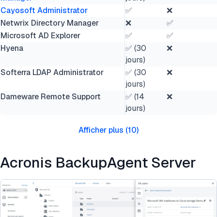
Cayosoft Administrator
✅
❌
Netwrix Directory Manager
❌
✅
Microsoft AD Explorer
✅
✅
Hyena
✅ (30
❌
jours)
Softerra LDAP Administrator
✅ (30
❌
jours)
Dameware Remote Support
✅ (14
❌
jours)
Afficher plus
(
10
)
Acronis BackupAgent Server