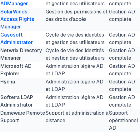
ADManager
et gestion des utilisateurs
complète
Specops Password Policy
SolarWinds
Gestion des permissions et
Gestion AD
Access Rights
Netwrix Account Lockout Examiner
des droits d'accès
complète
Manager
Quest Recovery Manager for AD
Cayosoft
Cycle de vie des identités
Gestion AD
Administrator
et gestion des utilisateurs
complète
Authentification AD pour les systèmes Linux
Netwrix Directory
Cycle de vie des identités
Gestion AD
Manager
et gestion des utilisateurs
complète
FAQ
Microsoft AD
Administration légère AD
Gestion AD
Explorer
et LDAP
complète
Citer cette recherche
Hyena
Administration légère AD
Gestion AD
et LDAP
complète
Softerra LDAP
Administration légère AD
Gestion AD
Administrator
et LDAP
complète
Dameware Remote
Support et administration à
Support
Support
distance
opérationnel
AD