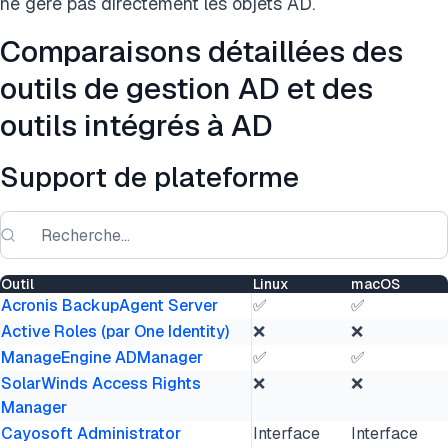
ne gère pas directement les objets AD.
Comparaisons détaillées des
outils de gestion AD et des
outils intégrés à AD
Support de plateforme
Outil
Linux
macOS
Acronis BackupAgent Server
✅
✅
Active Roles (par One Identity)
❌
❌
ManageEngine ADManager
✅
✅
SolarWinds Access Rights
❌
❌
Manager
Cayosoft Administrator
Interface
Interface