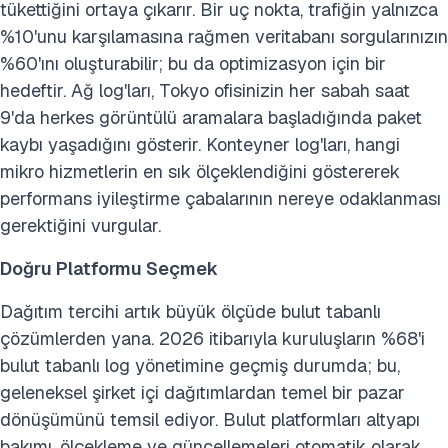
tükettiğini ortaya çıkarır. Bir uç nokta, trafiğin yalnızca
%10'unu karşılamasına rağmen veritabanı sorgularınızın
%60'ını oluşturabilir; bu da optimizasyon için bir
hedeftir. Ağ log'ları, Tokyo ofisinizin her sabah saat
9'da herkes görüntülü aramalara başladığında paket
kaybı yaşadığını gösterir. Konteyner log'ları, hangi
mikro hizmetlerin en sık ölçeklendiğini göstererek
performans iyileştirme çabalarının nereye odaklanması
gerektiğini vurgular.
Doğru Platformu Seçmek
Dağıtım tercihi artık büyük ölçüde bulut tabanlı
çözümlerden yana. 2026 itibarıyla kuruluşların %68'i
bulut tabanlı log yönetimine geçmiş durumda; bu,
geleneksel şirket içi dağıtımlardan temel bir pazar
dönüşümünü temsil ediyor. Bulut platformları altyapı
bakımı, ölçekleme ve güncellemeleri otomatik olarak