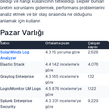
dediği ve hangi kullanıcının tetiklediği. Ekipler bunları
üretim sorunlarını gidermek, performans problemlerini
analiz etmek ve bir olay sırasında ne olduğunu
anlamak için kullanır.
Pazar Varlığı
Satıcı
Ortalama puan
Çalışan
sayısı
SolarWinds Log
4.3 15 yoruma göre
2,626
Analyzer
Elastic Stack
4.4 142 inceleme'e
4,076
göre
Graylog Enterprise
4.3 165 inceleme'e
132
göre
LogicMonitor LM Logs
4.5 876 inceleme'ye
1,122
göre
Splunk Enterprise
4.3 331 inceleme'ye
9,229
Security
göre