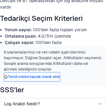
DevOps ve BT operasyonları için log analizine ihtiyacı
vardır.
Tedarikçi Seçim Kriterleri
Yorum sayısı:
100'den fazla toplam yorum
Ortalama puan:
4.0/5'in üzerinde
Çalışan sayısı:
100'den fazla
Kıyaslamalarımızı ve veri odaklı içgörülerimizi
kaçırmayın. Düğme Google'ı açar; AIMultiple'ı seçmeniz,
Google arama sonuçlarında AIMultiple'ı daha sık
görmek istediğinizi onaylar.
Tercih edilen kaynak olarak ekle
SSS'ler
Log Analizi Nedir?