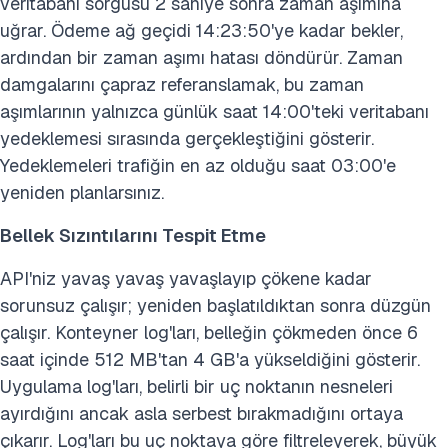
veritabanı sorgusu 2 saniye sonra zaman aşımına
uğrar. Ödeme ağ geçidi 14:23:50'ye kadar bekler,
ardından bir zaman aşımı hatası döndürür. Zaman
damgalarını çapraz referanslamak, bu zaman
aşımlarının yalnızca günlük saat 14:00'teki veritabanı
yedeklemesi sırasında gerçekleştiğini gösterir.
Yedeklemeleri trafiğin en az olduğu saat 03:00'e
yeniden planlarsınız.
Bellek Sızıntılarını Tespit Etme
API'niz yavaş yavaş yavaşlayıp çökene kadar
sorunsuz çalışır; yeniden başlatıldıktan sonra düzgün
çalışır. Konteyner log'ları, belleğin çökmeden önce 6
saat içinde 512 MB'tan 4 GB'a yükseldiğini gösterir.
Uygulama log'ları, belirli bir uç noktanın nesneleri
ayırdığını ancak asla serbest bırakmadığını ortaya
çıkarır. Log'ları bu uç noktaya göre filtreleyerek, büyük