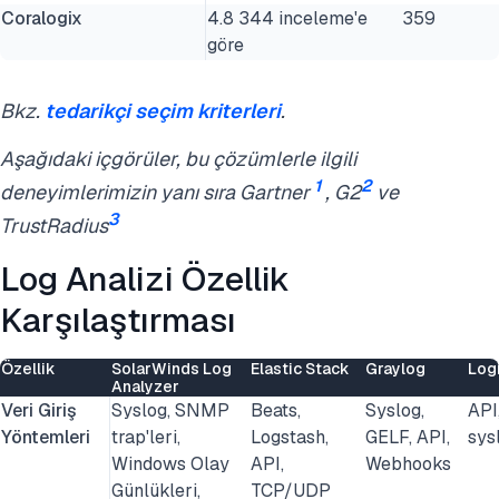
Coralogix
4.8 344 inceleme'e
359
göre
Bkz.
tedarikçi seçim kriterleri
.
Aşağıdaki içgörüler, bu çözümlerle ilgili
1
2
deneyimlerimizin yanı sıra Gartner
, G2
ve
3
TrustRadius
Log Analizi Özellik
Karşılaştırması
Özellik
SolarWinds Log
Elastic Stack
Graylog
Log
Analyzer
Veri Giriş
Syslog, SNMP
Beats,
Syslog,
API,
Yöntemleri
trap'leri,
Logstash,
GELF, API,
sys
Windows Olay
API,
Webhooks
Günlükleri,
TCP/UDP