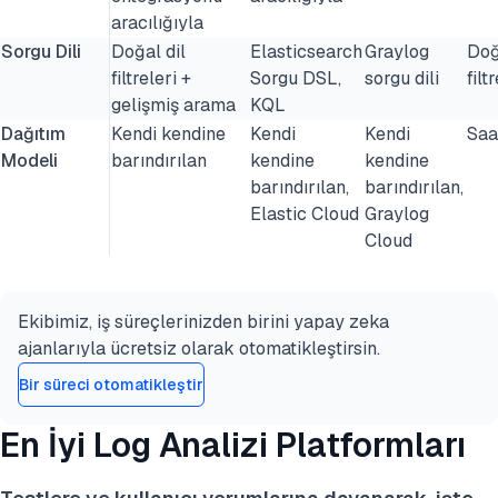
aracılığıyla
Sorgu Dili
Doğal dil
Elasticsearch
Graylog
Doğ
filtreleri +
Sorgu DSL,
sorgu dili
filt
gelişmiş arama
KQL
Dağıtım
Kendi kendine
Kendi
Kendi
Saa
Modeli
barındırılan
kendine
kendine
barındırılan,
barındırılan,
Elastic Cloud
Graylog
Cloud
Ekibimiz, iş süreçlerinizden birini yapay zeka
ajanlarıyla ücretsiz olarak otomatikleştirsin.
Bir süreci otomatikleştir
En İyi Log Analizi Platformları