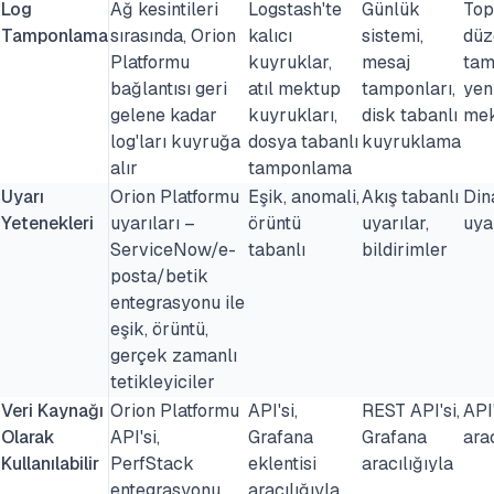
Log
Ağ kesintileri
Logstash'te
Günlük
Top
Tamponlama
sırasında, Orion
kalıcı
sistemi,
düz
Platformu
kuyruklar,
mesaj
tam
bağlantısı geri
atıl mektup
tamponları,
yen
gelene kadar
kuyrukları,
disk tabanlı
mek
log'ları kuyruğa
dosya tabanlı
kuyruklama
alır
tamponlama
Uyarı
Orion Platformu
Eşik, anomali,
Akış tabanlı
Din
Yetenekleri
uyarıları –
örüntü
uyarılar,
uyar
ServiceNow/e-
tabanlı
bildirimler
posta/betik
entegrasyonu ile
eşik, örüntü,
gerçek zamanlı
tetikleyiciler
Veri Kaynağı
Orion Platformu
API'si,
REST API'si,
API
Olarak
API'si,
Grafana
Grafana
arac
Kullanılabilir
PerfStack
eklentisi
aracılığıyla
entegrasyonu
aracılığıyla