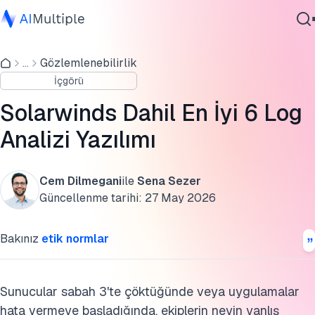
Log Analizi Platformları
...
Gözlemlenebilirlik
Ajanik Yapay Zeka
Pazar Varlığı
İçgörü
Siber güvenlik
Log Analizi Özellik Karşılaştırması
Veri
Solarwinds Dahil En İyi 6 Log
Kurumsal Yazılım
En İyi Log Analizi Platformları
Analizi Yazılımı
Hizmetler
Tedarikçi Seçim Kriterleri
Cem Dilmegani
ile
Sena Sezer
SSS'ler
Güncellenme tarihi:
27 May 2026
Bize Ulaşın
İlgili Okumalar
Bakınız
etik normlar
Bu araştırmayı kaynak gösterin
Sunucular sabah 3'te çöktüğünde veya uygulamalar
hata vermeye başladığında, ekiplerin neyin yanlış