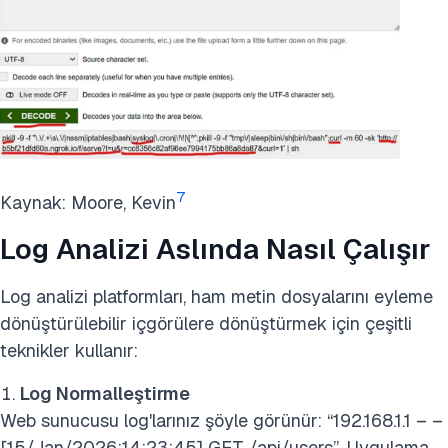
7
Kaynak: Moore, Kevin
Log Analizi Aslında Nasıl Çalışır
Log analizi platformları, ham metin dosyalarını eyleme
dönüştürülebilir içgörülere dönüştürmek için çeşitli
teknikler kullanır:
Log Normalleştirme
Web sunucusu log'larınız şöyle görünür: “192.168.1.1 – –
[15/Jan/2026:14:23:45] GET /api/users”. Uygulama