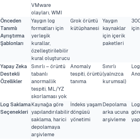
VMware
olayları, WMI
Önceden
Yaygın log
Grok örüntü
Yaygın
300
Tanımlı
formatları için
kütüphanesi
kaynaklar
için
Ayrıştırma
yerleşik
için içerik
Şablonları
kurallar,
paketleri
özelleştirilebilir
kural oluşturucu
Yapay Zeka
Sınırlı – örüntü
Anomaly
Sınırlı
Log
Destekli
tabanlı
tespiti, örüntü
(yalnızca
Ano
Özellikler
anormallik
tanıma
kurumsal)
tespiti, ML/YZ
skorlaması yok
Log Saklama
Kaynağa göre
İndeks yaşam
Depolama
Log
Seçenekleri
yapılandırılabilir
döngüsü
arka ucuna
gör
saklama, harici
yönetimi
arşivleme
yapı
depolamaya
arşivleme