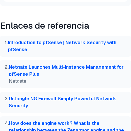
Vista previa
HTML
Copiar
Enlaces de referencia
@misc{dilmegani2026,

  author = {Dilmegani, Cem and PhD., Ezgi Arslan,},
  title  = {{Análisis de los 4 Mejores NGFW de Cód
1
.
Introduction to pfSense | Network Security with
  year   = {2026},

pfSense
  month  = jul,

  howpublished    = {\url{https://aimultiple.com/op
  note   = {AIMultiple. Recuperado el 2 de Julio de
2
.
Netgate Launches Multi-Instance Management for
}
pfSense Plus
Netgate
3
.
Untangle NG Firewall Simply Powerful Network
Security
4
.
How does the engine work? What is the
relationship between the Zenarmor engine and the