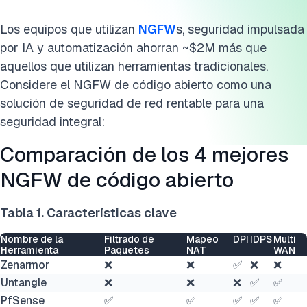
Los equipos que utilizan
NGFW
s, seguridad impulsada
por IA y automatización ahorran ~$2M más que
aquellos que utilizan herramientas tradicionales.
Considere el NGFW de código abierto como una
solución de seguridad de red rentable para una
seguridad integral:
Comparación de los 4 mejores
NGFW de código abierto
Tabla 1. Características clave
Nombre de la
Filtrado de
Mapeo
DPI
IDPS
Multi
Herramienta
Paquetes
NAT
WAN
Zenarmor
❌
❌
✅
❌
❌
Untangle
❌
❌
❌
✅
✅
PfSense
✅
✅
✅
✅
✅