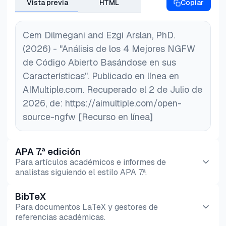
Vista previa
HTML
Copiar
tráfico. Esto los hace más inteligentes para
código abierto
,
código abierto
Herramientas
detectar amenazas que las herramientas
SOAR de código abierto
para más soluciones de
tradicionales podrían pasar por alto.
Cem Dilmegani and Ezgi Arslan, PhD.
seguridad de red rentables.
(2026) - "Análisis de los 4 Mejores NGFW
de Código Abierto Basándose en sus
Características". Publicado en línea en
AIMultiple.com. Recuperado el 2 de Julio de
2026, de: https://aimultiple.com/open-
source-ngfw [Recurso en línea]
APA 7.ª edición
Para artículos académicos e informes de
analistas siguiendo el estilo APA 7.ª.
BibTeX
Vista previa
HTML
Copiar
Para documentos LaTeX y gestores de
referencias académicas.