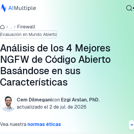
Comparación de los 4 mejores NGFW de código abierto
...
Firewall
IA agencial
Los 4 Mejores NGFW
Evaluación en Mundo Abierto
Ciberseguridad
1. PfSense
Datos
Análisis de los 4 Mejores
Software empresarial
2. Untangle
NGFW de Código Abierto
Servicios
Basándose en sus
3. Smoothwall
Características
4. Zenarmor
Contáctanos
Características clave de los NGFW de código abierto
Cem Dilmegani
con
Ezgi Arslan, PhD.
actualizado el
2 de jul. de 2026
Preguntas frecuentes
Cita esta investigación
Vea nuestra
normas éticas