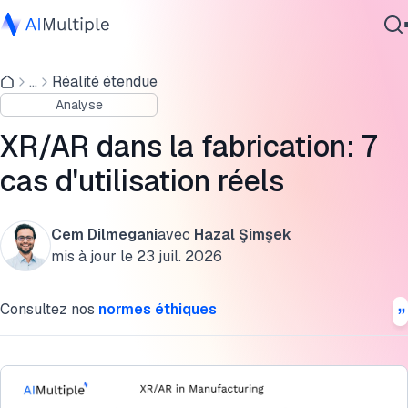
1- Assemblages complexes
...
Réalité étendue
IA agentique
2- Assurance qualité
Analyse
cybersécurité
3- Logistique
Données
XR/AR dans la fabrication: 7
Logiciel d'entreprise
4- Maintenance et réparation
cas d'utilisation réels
Services
5- Formation
Cem Dilmegani
avec
Hazal Şimşek
6- Conception et développement
mis à jour le
23 juil. 2026
Contactez-nous
7- Support client
Consultez nos
normes éthiques
Dernières tendances : IA XR dans la fabrication
Citer cette recherche