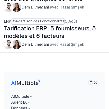
Cem Dilmegani
avec
Hazal Şimşek
ERP
5 Août
Comparaison des Fonctionnalités
Tarification ERP: 5 fournisseurs, 5
modèles et 6 facteurs
Cem Dilmegani
avec
Hazal Şimşek
AIMultiple
Agent IA
Données