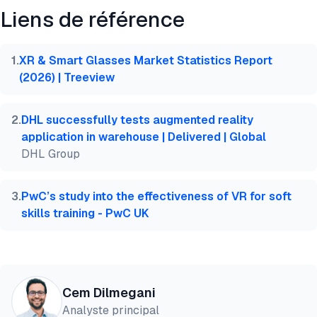
Liens de référence
@misc{dilmegani2026,

  author = {Dilmegani, Cem and Şimşek, Hazal},

  title  = {{XR/AR dans la fabrication: 7 cas d'uti
1
.
XR & Smart Glasses Market Statistics Report
  year   = {2026},

(2026) | Treeview
  month  = jul,

  howpublished    = {\url{https://aimultiple.com/ar
  note   = {AIMultiple. Consulté le 23 Juillet 2026
2
.
DHL successfully tests augmented reality
}
application in warehouse | Delivered | Global
DHL Group
3
.
PwC’s study into the effectiveness of VR for soft
skills training - PwC UK
Cem Dilmegani
Analyste principal