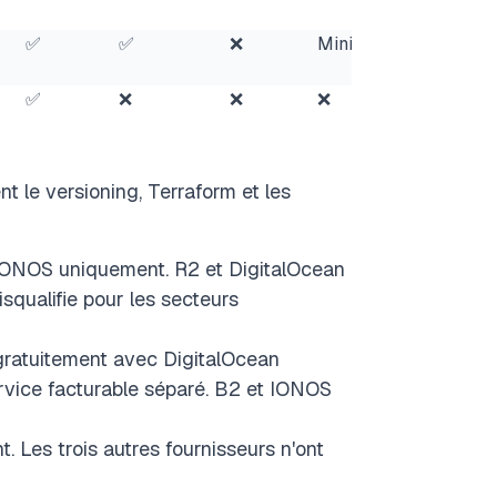
b2sdk
✅
✅
❌
Miniflare
compat
A
S3
(m
✅
❌
❌
❌
compat
7
S3
t le versioning, Terraform et les
 IONOS uniquement. R2 et DigitalOcean
squalifie pour les secteurs
 gratuitement avec DigitalOcean
rvice facturable séparé. B2 et IONOS
. Les trois autres fournisseurs n'ont