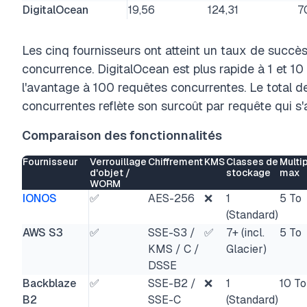
DigitalOcean
19,56
124,31
7
Les cinq fournisseurs ont atteint un taux de succ
concurrence. DigitalOcean est plus rapide à 1 et 1
l'avantage à 100 requêtes concurrentes. Le total
concurrentes reflète son surcoût par requête qui s'a
Comparaison des fonctionnalités
Fournisseur
Verrouillage
Chiffrement
KMS
Classes de
Multi
d'objet /
stockage
max
WORM
IONOS
✅
AES-256
❌
1
5 To
(Standard)
AWS S3
✅
SSE-S3 /
✅
7+ (incl.
5 To
KMS / C /
Glacier)
DSSE
Backblaze
✅
SSE-B2 /
❌
1
10 To
B2
SSE-C
(Standard)