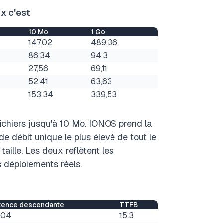
ux c'est
10 Mo
1 Go
147,02
489,36
86,34
94,3
27,56
69,11
52,41
63,63
153,34
339,53
 fichiers jusqu'à 10 Mo. IONOS prend la
de débit unique le plus élevé de tout le
aille. Les deux reflètent les
 déploiements réels.
tence descendante
TTFB
,04
15,3