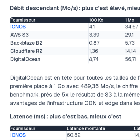
Débit descendant (Mo/s) : plus c'est élevé, mie
Fournisseur
100 Ko
1 Mo
IONOS
4,1
34,67
AWS S3
3,39
29,1
Backblaze B2
0,87
5,73
Cloudflare R2
1,36
14,14
DigitalOcean
8,74
56,71
DigitalOcean est en tête pour toutes les tailles de
première place à 1 Go avec 489,36 Mo/s, le chiffre 
benchmark, près de 5x le résultat de S3 à la même t
avantages de l'infrastructure CDN et edge dans les
Latence (ms) : plus c'est bas, mieux c'est
Fournisseur
Latence montante
La
IONOS
60,82
14