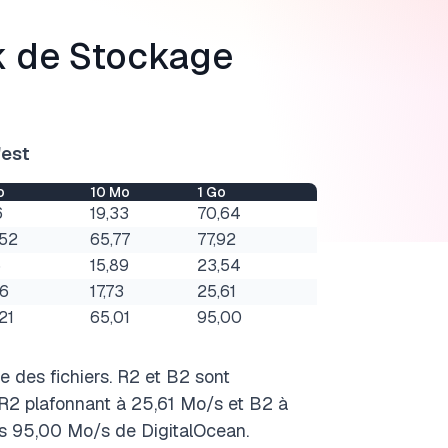
k de Stockage
'est
o
10 Mo
1 Go
6
19,33
70,64
,52
65,77
77,92
5
15,89
23,54
36
17,73
25,61
21
65,01
95,00
le des fichiers. R2 et B2 sont
 R2 plafonnant à 25,61 Mo/s et B2 à
es 95,00 Mo/s de DigitalOcean.