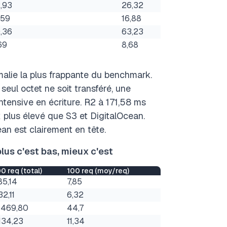
,93
26,32
,59
16,88
,36
63,23
69
8,68
alie la plus frappante du benchmark.
eul octet ne soit transféré, une
intensive en écriture. R2 à 171,58 ms
x plus élevé que S3 et DigitalOcean.
an est clairement en tête.
lus c'est bas, mieux c'est
0 req (total)
100 req (moy/req)
85,14
7,85
32,11
6,32
 469,80
44,7
 134,23
11,34