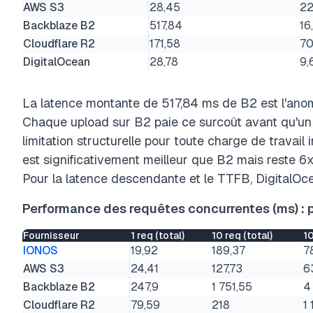
AWS S3
28,45
22
Backblaze B2
517,84
16
Cloudflare R2
171,58
70
DigitalOcean
28,78
9,
La latence montante de 517,84 ms de B2 est l'anom
Chaque upload sur B2 paie ce surcoût avant qu'un s
limitation structurelle pour toute charge de travail 
est significativement meilleur que B2 mais reste 6
Pour la latence descendante et le TTFB, DigitalOce
Performance des requêtes concurrentes (ms) : p
Fournisseur
1 req (total)
10 req (total)
10
IONOS
19,92
189,37
7
AWS S3
24,41
127,73
6
Backblaze B2
247,9
1 751,55
4
Cloudflare R2
79,59
218
1