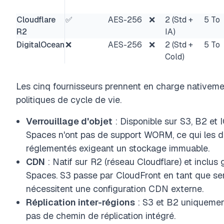
Cloudflare
✅
AES-256
❌
2 (Std +
5 To
R2
IA)
DigitalOcean
❌
AES-256
❌
2 (Std +
5 To
Cold)
Les cinq fournisseurs prennent en charge nativemen
politiques de cycle de vie.
Verrouillage d'objet
: Disponible sur S3, B2 et
Spaces n'ont pas de support WORM, ce qui les di
réglementés exigeant un stockage immuable.
CDN
: Natif sur R2 (réseau Cloudflare) et inclus
Spaces. S3 passe par CloudFront en tant que se
nécessitent une configuration CDN externe.
Réplication inter-régions
: S3 et B2 uniquement
pas de chemin de réplication intégré.