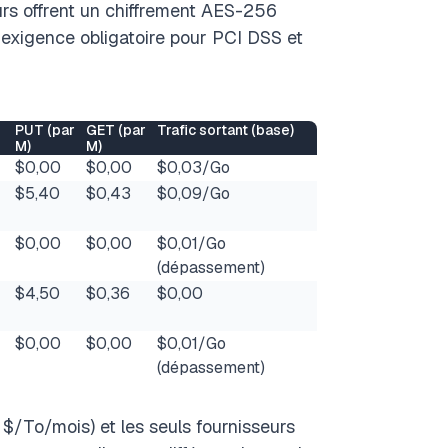
urs offrent un chiffrement AES-256
 exigence obligatoire pour PCI DSS et
PUT (par
GET (par
Trafic sortant (base)
M)
M)
$0,00
$0,00
$0,03/Go
$5,40
$0,43
$0,09/Go
$0,00
$0,00
$0,01/Go
(dépassement)
$4,50
$0,36
$0,00
$0,00
$0,00
$0,01/Go
(dépassement)
$/To/mois) et les seuls fournisseurs