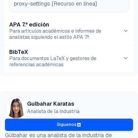
proxy-settings [Recurso en línea]
APA 7.ª edición
Para artículos académicos e informes de
analistas siguiendo el estilo APA 7.ª.
BibTeX
Vista previa
HTML
Copiar
Para documentos LaTeX y gestores de
referencias académicas.
Vista previa
HTML
Copiar
@misc{karatas2026,

Gulbahar Karatas
  author = {Karatas, Gulbahar},

Analista de la industria
  title  = {{La configuración de proxy de Mac no f
  year   = {2026},

Síguenos
  month  = jun,

  howpublished    = {\url{https://aimultiple.com/ma
Gülbahar es una analista de la industria de
  note   = {AIMultiple. Recuperado el 2 de Junio de