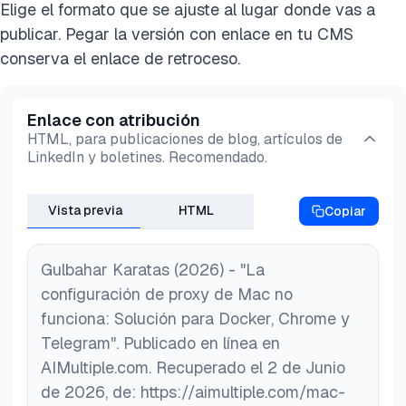
No necesitas usar proxy mientras te conectas a
Elige el formato que se ajuste al lugar donde vas a
incluido el nombre de host, el número de puerto y
estos dispositivos en tu red local. No necesitas
publicar. Pegar la versión con enlace en tu CMS
las credenciales de autenticación (como una
ajustar la configuración de omisión
conserva el enlace de retroceso.
contraseña y un nombre de usuario).
predeterminada. Cambiar o eliminar estos valores
predeterminados puede hacer que estas
Enlace con atribución
conexiones locales fallen o se vuelvan lentas ya
HTML, para publicaciones de blog, artículos de
que se enrutan a través del proxy.
LinkedIn y boletines. Recomendado.
Vista previa
HTML
Copiar
Gulbahar Karatas (2026) - "La
configuración de proxy de Mac no
funciona: Solución para Docker, Chrome y
Telegram". Publicado en línea en
AIMultiple.com. Recuperado el 2 de Junio
de 2026, de: https://aimultiple.com/mac-