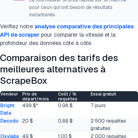
pour ceux qui ont besoin de résultats
instantanés
Vérifiez notre
analyse comparative des principales
API de scraper
pour comparer la vitesse et la
profondeur des données côte à côte.
Comparaison des tarifs des
meilleures alternatives à
ScrapeBox
Vendeur
Prix de
Coût / 1k
Essai gratuit
départ/mois
requêtes
Bright
499 $*
0,98 $
7 jours
Data
Decodo
20 $
0,88 $
2 500 requêtes
gratuites
Oxylabs
49 $
1,00 $
2 000 requêtes