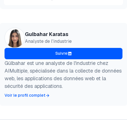
Aperçu
HTML
Copier
@misc{karatas2026,

Gulbahar Karatas
  author = {Karatas, Gulbahar},

Analyste de l'industrie
  title  = {{Meilleures alternatives à ScrapeBox}},
  year   = {2026},

Suivre
  month  = jun,

  howpublished    = {\url{https://aimultiple.com/sc
Gülbahar est une analyste de l'industrie chez
  note   = {AIMultiple. Consulté le 3 Juin 2026}

AIMultiple, spécialisée dans la collecte de données
}
web, les applications des données web et la
sécurité des applications.
Voir le profil complet