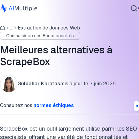
Comparaison des tarifs des meilleures alternatives à
ScrapeBox
...
Extraction de données Web
IA agentique
Comparaison des Fonctionnalités
cybersécurité
Fonctionnalités de l'API ScrapeBox
Données
Meilleures alternatives à
Avantages et inconvénients de l'API ScrapeBox
Logiciel d'entreprise
ScrapeBox
Services
Meilleures alternatives à ScrapeBox analysées
Citer cette recherche
Gulbahar Karatas
mis à jour le
3 juin 2026
Contactez-nous
Consultez nos
normes éthiques
ScrapeBox est un outil largement utilisé parmi les SEO
specialists, offrant une variété de fonctionnalités et