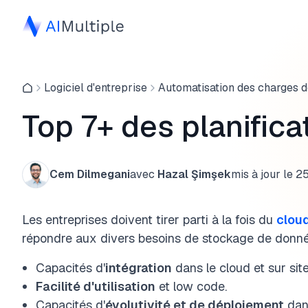
Logiciel d'entreprise
Automatisation des charges de
Top 7+ des planific
Cem Dilmegani
avec
Hazal Şimşek
mis à jour le
25
Les entreprises doivent tirer parti à la fois du
clou
répondre aux divers besoins de stockage de donnée
Capacités d'
intégration
dans le cloud et sur site
Facilité d'utilisation
et low code.
Capacités d'
évolutivité et de déploiement
dans