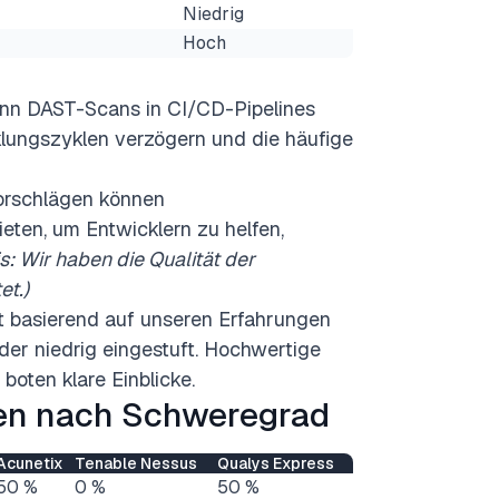
Niedrig
Hoch
enn DAST-Scans in CI/CD-Pipelines
klungszyklen verzögern und die häufige
vorschlägen können
eten, um Entwicklern zu helfen,
s: Wir haben die Qualität der
et.)
ät basierend auf unseren Erfahrungen
der niedrig eingestuft. Hochwertige
 boten klare Einblicke.
en
nach Schweregrad
Acunetix
Tenable Nessus
Qualys Express
50 %
0 %
50 %