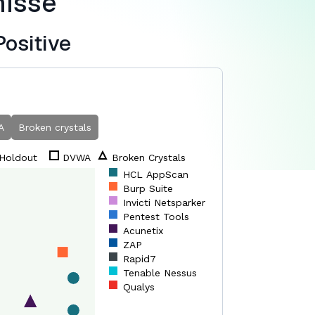
isse
Positive