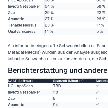
HCL AppScan
66 %
60 %
Invicti Netsparker
64 %
58 %
Zap
29 %
22 %
Acunetix
27 %
26 %
Tenable Nessus
23 %
17 %
Qualys Express
14 %
5 %
Als informativ eingestufte Schwachstellen (z. B. au
Metadatenlecks) wurden aus der Analyse ausgeschl
kritische Schwachstellen zu konzentrieren, die Sich
Berichterstattung und andere
DAST-Software
Scanzeit (Minuten)
Sanier
HCL AppScan
TBD
✅
Invicti Netsparker
118
✅
Zap
9
✅
Acunetix
94
✅