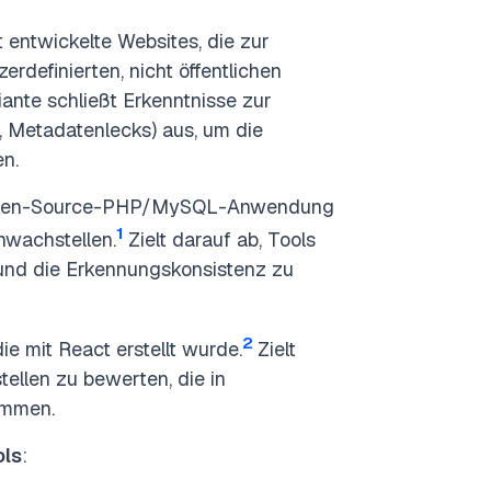
t entwickelte Websites, die zur
definierten, nicht öffentlichen
nte schließt Erkenntnisse zur
, Metadatenlecks) aus, um die
en.
pen-Source-PHP/MySQL-Anwendung
1
hwachstellen.
Zielt darauf ab, Tools
nd die Erkennungskonsistenz zu
2
e mit React erstellt wurde.
Zielt
ellen zu bewerten, die in
ommen.
ols
: