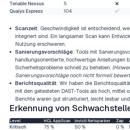
Tenable Nessus
5
❌
Qualys Express
104
✅
Scanzeit
: Geschwindigkeit ist entscheidend, w
integriert sind. Ein langsamer Scan kann Entwic
Nutzung erschweren.
Sanierungsvorschläge
: Tools mit Sanierungs
handlungsorientierte, hochwertige Anleitungen bi
Sicherheitsprobleme schnell zu beheben.
(Hinwei
Sanierungsvorschläge noch nicht formell bewert
Berichtsqualität
: Wir haben die Berichtsqualit
mit den getesteten DAST-Tools als hoch, mittel o
Berichte waren gut strukturiert, leicht lesbar und
Erkennung von Schwachstell
Level
HCL AppScan
Invicti Netsparker
Zap
Kritisch
75 %
50 %
0 %