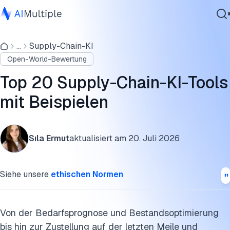
Top 20 Supply-Chain-KI-Tools im Vergleich
...
Supply-Chain-KI
Agentische KI
Planung und Prognose
Open-World-Bewertung
Cybersicherheit
Bestand und Beschaffung
Daten
Top 20 Supply-Chain-KI-Tools
Unternehmenssoftware
Transparenz und Ausführung
mit Beispielen
Dienstleistungen
Automatisierung und Robotik
Sıla Ermut
aktualisiert am
20. Juli 2026
Analyse und Entscheidungsunterstützung
Kontaktieren
So wählen Sie einen Supply-Chain-KI-Anbieter aus
Siehe unsere
ethischen Normen
Diese Forschung zitieren
Von der Bedarfsprognose und Bestandsoptimierung
bis hin zur Zustellung auf der letzten Meile und