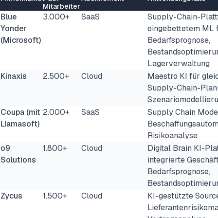
Mitarbeiter
Blue
3.000+
SaaS
Supply-Chain-Platt
Yonder
eingebettetem ML 
(Microsoft)
Bedarfsprognose,
Bestandsoptimieru
Lagerverwaltung
Kinaxis
2.500+
Cloud
Maestro KI für glei
Supply-Chain-Plan
Szenariomodellier
Coupa (mit
2.000+
SaaS
Supply Chain Model
Llamasoft)
Beschaffungsautoma
Risikoanalyse
o9
1.800+
Cloud
Digital Brain KI-Pla
Solutions
integrierte Geschäf
Bedarfsprognose,
Bestandsoptimieru
Zycus
1.500+
Cloud
KI-gestützte Sourc
Lieferantenrisikom