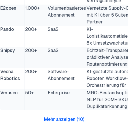
Vertragsanalyse
E2open
1.000+
Volumenbasiertes
Vernetzte Supply-C
Abonnement
mit KI über 5 Suite
Partner
Pando
200+
SaaS
KI-
Logistikautomatisie
8x Umsatzwachstum
Shipsy
200+
SaaS
Echtzeit-Transpare
prädiktiver Analyse
Routenoptimierung
Vecna
200+
Software-
KI-gestützte auto
Robotics
Abonnement
Roboter, Workflow-
Orchestrierung für
Verusen
50+
Enterprise
MRO-Bestandsopti
NLP für 20M+ SKU
Duplikaterkennung
Mehr anzeigen
(
10
)