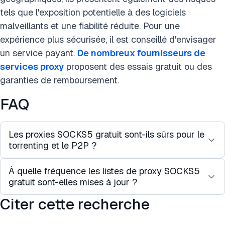
tels que l'exposition potentielle à des logiciels
malveillants et une fiabilité réduite. Pour une
expérience plus sécurisée, il est conseillé d'envisager
un service payant.
De nombreux fournisseurs de
services proxy
proposent des essais gratuit ou des
garanties de remboursement.
FAQ
Les proxies SOCKS5 gratuit sont-ils sûrs pour le
torrenting et le P2P ?
À quelle fréquence les listes de proxy SOCKS5
Bien que SOCKS5 prenne en charge le trafic UDP
gratuit sont-elles mises à jour ?
requis pour le torrenting, la plupart des proxies
gratuit ne sont pas sûrs pour le P2P.
Citer cette recherche
Ces listes peuvent être mises à jour aussi souvent
Les fournisseurs gratuits limitent souvent les
que toutes les quelques minutes ou aussi