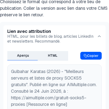
Choisissez le format qui correspond à votre lieu de
vitesses à des niveaux inutilisables et enregistrent
rarement qu'une fois par semaine. Recherchez des
publication. Coller la version avec lien dans votre CMS
fréquemment les données des utilisateurs. Nous
listes de proxy qui indiquent quand elles ont été
préserve le lien retour.
recommandons d'utiliser un service payant sans
vérifiées pour la dernière fois, leur taux de réussite
journalisation si la sécurité est votre principale
et leur vitesse de réponse. Évitez les listes sans
préoccupation.
Lien avec attribution
horodatage.
HTML, pour les billets de blog, articles LinkedIn
et newsletters. Recommandé.
Aperçu
HTML
Copier
Gulbahar Karatas (2026) - "Meilleurs
serveurs et listes de proxy SOCKS5
gratuits". Publié en ligne sur AIMultiple.com.
Consulté le 24 Juin 2026, à :
https://aimultiple.com/gratuit-socks5-
proxies [Ressource en ligne]