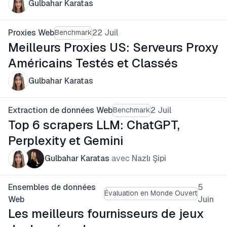
Gulbahar Karatas
Proxies Web
22 Juil
Benchmark
Meilleurs Proxies US: Serveurs Proxy
Américains Testés et Classés
Gulbahar Karatas
Extraction de données Web
2 Juil
Benchmark
Top 6 scrapers LLM: ChatGPT,
Perplexity et Gemini
Gulbahar Karatas
avec
Nazlı Şipi
Ensembles de données
5
Évaluation en Monde Ouvert
Web
Juin
Les meilleurs fournisseurs de jeux