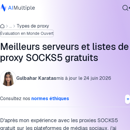
Top SOCKS5 gratuit list : répertoire de proxy fonctionnel
2026
...
Types de proxy
IA agentique
Évaluation en Monde Ouvert
cybersécurité
Fournisseurs et listes de proxy SOCKS5 gratuits évalués
Données
Meilleurs serveurs et listes de
Proxies SOCKS5 gratuits avec nom d'utilisateur et mot de
Logiciel d'entreprise
proxy SOCKS5 gratuits
passe (pas de relais ouverts)
Services
Comment obtenir des proxies socks5 gratuit ?
Gulbahar Karatas
mis à jour le
24 juin 2026
Utiliser des vérificateurs de proxy en ligne pour tester les
Contactez-nous
proxies
Consultez nos
normes éthiques
Sources d'IPs de proxy SOCKS5 gratuit
FAQ
D'après mon expérience avec les proxies SOCKS5
Citer cette recherche
gratuit sur les plateformes de médias sociaux, j'ai