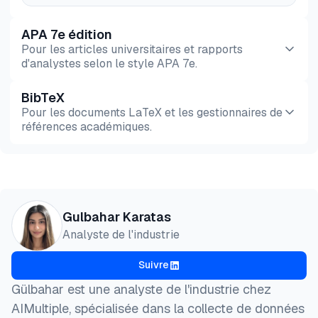
APA 7e édition
Pour les articles universitaires et rapports
d'analystes selon le style APA 7e.
BibTeX
Aperçu
HTML
Copier
Pour les documents LaTeX et les gestionnaires de
références académiques.
Aperçu
HTML
Copier
@misc{karatas2026,

Gulbahar Karatas
  author = {Karatas, Gulbahar},

Analyste de l'industrie
  title  = {{Meilleurs serveurs et listes de proxy 
  year   = {2026},

Suivre
  month  = jun,

  howpublished    = {\url{https://aimultiple.com/fr
Gülbahar est une analyste de l'industrie chez
  note   = {AIMultiple. Consulté le 24 Juin 2026}

AIMultiple, spécialisée dans la collecte de données
}