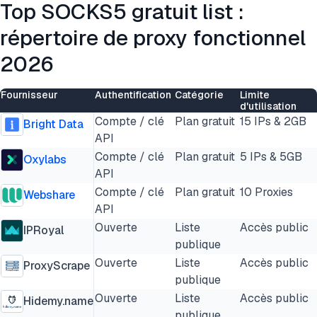
Top SOCKS5 gratuit list :
répertoire de proxy fonctionnel
2026
Fournisseur
Authentification
Catégorie
Limite
d'utilisation
Compte / clé
Plan gratuit
15 IPs & 2GB
Bright Data
API
Compte / clé
Plan gratuit
5 IPs & 5GB
Oxylabs
API
Compte / clé
Plan gratuit
10 Proxies
Webshare
API
Ouverte
Liste
Accès public
IPRoyal
publique
Ouverte
Liste
Accès public
ProxyScrape
publique
Ouverte
Liste
Accès public
Hidemy.name
publique