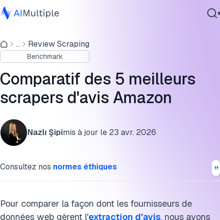
Benchmark du scraping d'avis Amazon
...
Review Scraping
IA agentique
Résultats du benchmark de scraping d'avis Amazon
Benchmark
cybersécurité
Méthodologie du benchmark des avis Amazon
Données
Comparatif des 5 meilleurs
Logiciel d'entreprise
FAQ
scrapers d'avis Amazon
Services
Citer cette recherche
Nazlı Şipi
mis à jour le
23 avr. 2026
Contactez-nous
Consultez nos
normes éthiques
Pour comparer la façon dont les fournisseurs de
données web gèrent l'
extraction d'avis
, nous avons