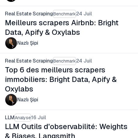
Real Estate Scraping
24 Juil
Benchmark
Meilleurs scrapers Airbnb: Bright
Data, Apify & Oxylabs
Nazlı Şipi
Real Estate Scraping
24 Juil
Benchmark
Top 6 des meilleurs scrapers
immobiliers: Bright Data, Apify &
Oxylabs
Nazlı Şipi
LLM
16 Juil
Analyse
LLM Outils d'observabilité: Weights
& Biases, Langsmith