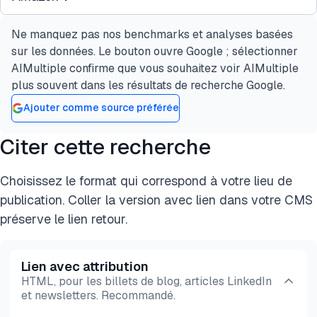
et 30 avis par requête par défaut. Les fournisseurs
résidentiels, le rendu par navigateur headless et la
avec des API Amazon dédiées, tels que Bright
limitation des requêtes. Certains fournisseurs
Ne manquez pas nos benchmarks et analyses basées
Les fournisseurs testés dans ce benchmark
Data et Oxylabs, permettent de configurer le
proposent des API Amazon dédiées qui gèrent ces
sur les données. Le bouton ouvre Google ; sélectionner
extraient les avis des pages produits accessibles
nombre d'avis par produit via des paramètres
protections en interne, tandis que d'autres utilisent
AIMultiple confirme que vous souhaitez voir AIMultiple
au public sans authentification. Les avis qui ne
comme limit_multiple_results. Les fournisseurs
des débloqueurs polyvalents qui rendent la page
plus souvent dans les résultats de recherche Google.
sont visibles que par les utilisateurs connectés,
basés sur le HTML retournent les avis tels qu'ils
et retournent le HTML.
Ajouter comme source préférée
comme certains avis Vine ou contenus spécifiques
sont rendus sur la page, généralement la première
à un achat, ne sont pas accessibles via ces API.
page d'avis (environ 10).
Citer cette recherche
Choisissez le format qui correspond à votre lieu de
publication. Coller la version avec lien dans votre CMS
préserve le lien retour.
Lien avec attribution
HTML, pour les billets de blog, articles LinkedIn
et newsletters. Recommandé.