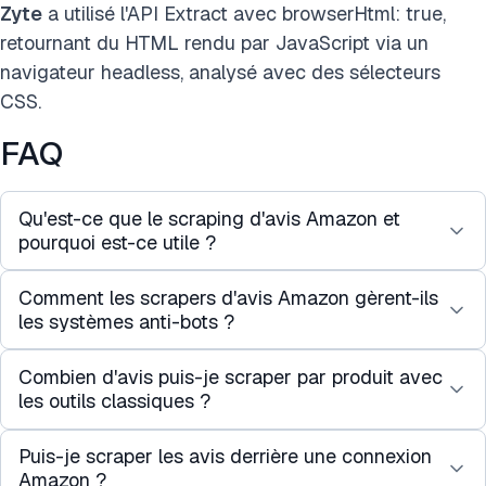
Zyte
a utilisé l'API Extract avec browserHtml: true,
retournant du HTML rendu par JavaScript via un
navigateur headless, analysé avec des sélecteurs
CSS.
FAQ
Qu'est-ce que le scraping d'avis Amazon et
pourquoi est-ce utile ?
Comment les scrapers d'avis Amazon gèrent-ils
Le scraping d'avis Amazon est l'extraction
les systèmes anti-bots ?
automatisée des données d'avis clients des pages
produits Amazon, y compris le texte de l'avis, les
Combien d'avis puis-je scraper par produit avec
Amazon utilise la limitation de débit, les
notes, les détails de l'auteur et les dates. Il est
les outils classiques ?
CAPTCHAs et le fingerprinting de navigateur pour
couramment utilisé pour l'analyse de sentiment, la
détecter les accès automatisés. Les fournisseurs
surveillance de la concurrence, la recherche de
Puis-je scraper les avis derrière une connexion
La plupart des API de scraping retournent entre 10
de scraping gèrent cela via la rotation de proxies
produits et l'analyse de marché à grande échelle.
Amazon ?