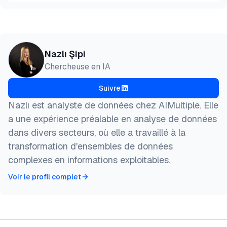
Aperçu
HTML
Copier
@misc{sipi2026,

Nazlı Şipi
  author = {Şipi, Nazlı},

Chercheuse en IA
  title  = {{Comparatif des 5 meilleurs scrapers d'
  year   = {2026},

Suivre
  month  = apr,

  howpublished    = {\url{https://aimultiple.com/am
Nazlı est analyste de données chez AIMultiple. Elle
  note   = {AIMultiple. Consulté le 23 Avril 2026}

a une expérience préalable en analyse de données
}
dans divers secteurs, où elle a travaillé à la
transformation d'ensembles de données
complexes en informations exploitables.
Voir le profil complet