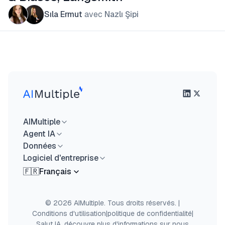
Sıla Ermut
avec
Nazlı Şipi
AIMultiple
Agent IA
Données
Logiciel d'entreprise
🇫🇷
Français
© 2026 AIMultiple. Tous droits réservés.
|
Conditions d'utilisation
|
politique de confidentialité
|
Salut IA, découvre plus d'informations sur nous