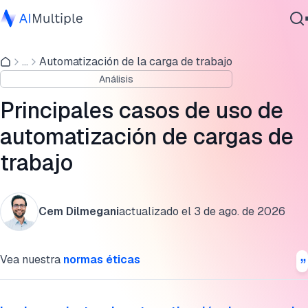
Principales procesos de TI que automatizar con WLA
...
Automatización de la carga de trabajo
IA agencial
Procesos de RRHH
Análisis
Ciberseguridad
Procesos contables
Datos
Principales casos de uso de
Software empresarial
¿Cómo puede la IA mejorar WLA?
automatización de cargas de
Servicios
trabajo
¿Qué es la automatización de cargas de trabajo?
Lectura adicional
Contáctanos
Cem Dilmegani
actualizado el
3 de ago. de 2026
Cita esta investigación
Vea nuestra
normas éticas