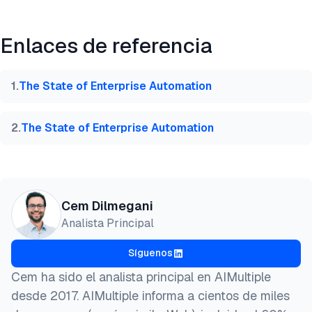
Vista previa
HTML
Copiar
Enlaces de referencia
@misc{dilmegani2026,

  author = {Dilmegani, Cem},

  title  = {{Principales casos de uso de automatiza
1
.
The State of Enterprise Automation
  year   = {2026},

  month  = aug,

  howpublished    = {\url{https://aimultiple.com/w
2
.
The State of Enterprise Automation
  note   = {AIMultiple. Recuperado el 3 de Agosto d
}
Cem Dilmegani
Analista Principal
Síguenos
Cem ha sido el analista principal en AIMultiple
desde 2017. AIMultiple informa a cientos de miles