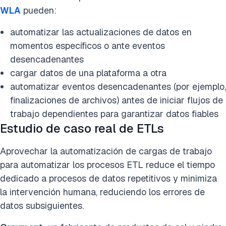
WLA
pueden:
automatizar las actualizaciones de datos en
momentos específicos o ante eventos
desencadenantes
cargar datos de una plataforma a otra
Filtrar
automatizar eventos desencadenantes (por ejemplo,
finalizaciones de archivos) antes de iniciar flujos de
trabajo dependientes para garantizar datos fiables
Industria
Estudio de caso real de ETLs
Minería
Transporte / Envío
Cuidado de la salud
Servicios financieros
Minorista
Tecnología
Fabricación
Energía
Aprovechar la automatización de cargas de trabajo
Seguro
Servicios públicos
Gobierno
Alimentos / Bebidas
para automatizar los procesos ETL reduce el tiempo
dedicado a procesos de datos repetitivos y minimiza
Función empresarial
la intervención humana, reduciendo los errores de
datos subsiguientes.
Finanzas
Operaciones
Cadena de suministro
Informática / Tecnología
I+D / Investigación y Desarrollo