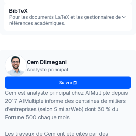
BibTeX
Aperçu
HTML
Copier
Pour les documents LaTeX et les gestionnaires de
références académiques.
Aperçu
HTML
Copier
@misc{dilmegani2026,

Cem Dilmegani
  author = {Dilmegani, Cem and Şimşek, Hazal},

Analyste principal
  title  = {{Top 10 Alternatives à VisualCron}},

  year   = {2026},

Suivre
  month  = aug,

  howpublished    = {\url{https://aimultiple.com/vi
Cem est analyste principal chez AIMultiple depuis
  note   = {AIMultiple. Consulté le 4 Août 2026}

2017. AIMultiple informe des centaines de milliers
}
d'entreprises (selon SimilarWeb) dont 60 % du
Fortune 500 chaque mois.
Les travaux de Cem ont été cités par des