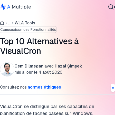
Planificateurs gratuits similaires à VisualCron
...
WLA Tools
IA agentique
Solutions de niveau entreprise en tant qu'alternatives à
Comparaison des Fonctionnalités
cybersécurité
VisualCron
Données
Top 10 Alternatives à
Examen de VisualCron
Logiciel d'entreprise
VisualCron
Services
Notre expérience avec différentes versions
Aperçu approfondi des alternatives à VisualCron
Cem Dilmegani
avec
Hazal Şimşek
mis à jour le
4 août 2026
Détails du benchmark
Contactez-nous
Consultez nos
normes éthiques
Citer cette recherche
VisualCron se distingue par ses capacités de
planification de tâches basées sur Windows.