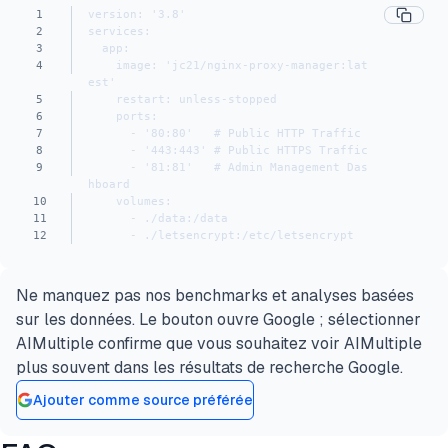
1
version: '3.8'
2
services:
3
  app:
4
    image: 'jc21/nginx-proxy-manager:lat
est'
5
    restart: unless-stopped
6
    ports:
7
      - '80:80'   # Public HTTP Traffic
8
      - '443:443' # Public HTTPS Traffic
9
      - '81:81'   # Admin Management Das
hboard
10
    volumes:
11
      - ./data:/data
12
      - ./letsencrypt:/etc/letsencrypt
Ne manquez pas nos benchmarks et analyses basées
sur les données. Le bouton ouvre Google ; sélectionner
AIMultiple confirme que vous souhaitez voir AIMultiple
plus souvent dans les résultats de recherche Google.
Ajouter comme source préférée