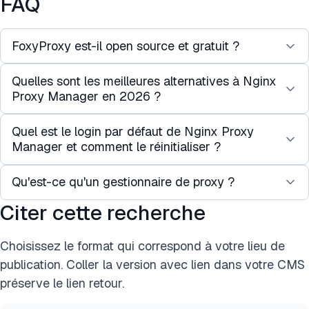
FAQ
FoxyProxy est-il open source et gratuit ?
Quelles sont les meilleures alternatives à Nginx
Oui, FoxyProxy est complètement open source et
Proxy Manager en 2026 ?
gratuit pour Chrome et Firefox. Il reste l'un des
outils les plus transparents pour les utilisateurs
Quel est le login par défaut de Nginx Proxy
1.
Traefik :
Idéal pour la découverte automatique
soucieux de la confidentialité.
Manager et comment le réinitialiser ?
des conteneurs Docker.
2.
Caddy :
Réputé pour l'HTTPS automatique par
Qu'est-ce qu'un gestionnaire de proxy ?
Les identifiants par défaut sont
défaut.
admin@example.com et changeme. Si vous perdez
Citer cette recherche
3.
Authentik :
Bien que principalement un
Un gestionnaire de proxy est un logiciel conçu
l'accès, vous devez ouvrir le terminal du
fournisseur d'identité, il sert de proxy puissant axé
pour contrôler, gérer et surveiller les serveurs
conteneur Docker et réinitialiser manuellement
sur la sécurité.
Choisissez le format qui correspond à votre lieu de
proxy. Il permet aux utilisateurs d'appliquer des
l'enregistrement administrateur dans la base de
publication. Coller la version avec lien dans votre CMS
configurations personnalisées et de s'intégrer à
données SQLite ou MariaDB.
préserve le lien retour.
d'autres systèmes via des APIs pour gérer des