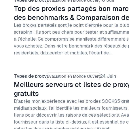
Types de proxy
10 Juil
Évaluation en Monde Ouvert
Top des proxies partagés bon marc
des benchmarks & Comparaison des
Les proxys partagés sont le point d’entrée pour la plu
scraping ; ils sont peu chers pour tester et suffisam
à l’échelle. Ce compromis se manifeste différemment s
vous achetez. Dans notre benchmark des réseaux de 
résidentiels, datacenter et mobiles, l'écart de…
Types de proxy
24 Juin
Évaluation en Monde Ouvert
Meilleurs serveurs et listes de pr
gratuits
D'après mon expérience avec les proxies SOCKS5 gratu
médias sociaux, j'ai identifié les meilleurs fournisseurs
liens pour découvrir les raisons de ces sélections. Ava
fournisseur dans la liste ci-dessus, il est essentiel de
entre les deux principales catégories : Bright…