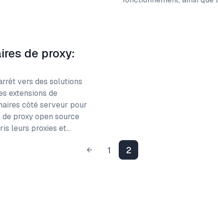
ires de proxy:
rrêt vers des solutions
es extensions de
nnaires côté serveur pour
e de proxy open source
is leurs proxies et…
1
2