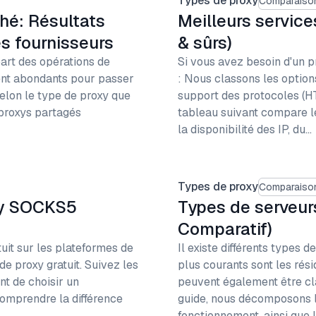
Types de proxy
Comparaison
hé: Résultats
Meilleurs service
 fournisseurs
& sûrs)
part des opérations de
Si vous avez besoin d'un p
ment abondants pour passer
: Nous classons les option
elon le type de proxy que
support des protocoles (H
proxys partagés
tableau suivant compare le
la disponibilité des IP, du…
Types de proxy
Comparaison
oxy SOCKS5
Types de serveurs
Comparatif)
it sur les plateformes de
Il existe différents types d
 de proxy gratuit. Suivez les
plus courants sont les rési
nt de choisir un
peuvent également être cla
 comprendre la différence
guide, nous décomposons l
fonctionnement, ainsi que