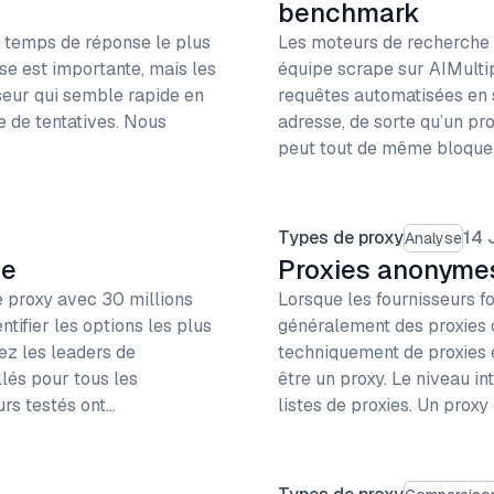
benchmark
le temps de réponse le plus
Les moteurs de recherche so
sse est importante, mais les
équipe scrape sur AIMultipl
seur qui semble rapide en
requêtes automatisées en
e de tentatives. Nous
adresse, de sorte qu’un pr
peut tout de même bloque
Types de proxy
14 J
Analyse
se
Proxies anonymes
e proxy avec 30 millions
Lorsque les fournisseurs fo
tifier les options les plus
généralement des proxies qu
ez les leaders de
techniquement de proxies é
lés pour tous les
être un proxy. Le niveau in
urs testés ont…
listes de proxies. Un proxy