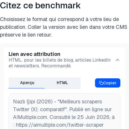
données de Twitter. Il permet aux utilisateurs de
Citez ce benchmark
Les conditions d’utilisation de X interdisent le
Profils Twitter :
Description du profil, image, nom
collecter différents types de données associées
crawling ou le scraping sans autorisation écrite et
d’utilisateur et nombre d’abonnés/abonnements.
aux contenus et aux utilisateurs de Twitter, telles
Choisissez le format qui correspond à votre lieu de
imposent des dommages-intérêts forfaitaires de
que les profils d’utilisateurs, les hashtags et les
publication. Coller la version avec lien dans votre CMS
Tweets :
Métadonnées associées au contenu d’un
15,000 $, ou 15,000 € dans l’UE/AELE/Royaume-
tweets.
préserve le lien retour.
tweet, y compris les likes, les retweets et les
Uni, pour chaque million (1,000,000) de posts
réponses.
1
consultés dans un délai de 24 heures.
Lien avec attribution
Hashtags :
Vous pouvez collecter des tweets
HTML, pour les billets de blog, articles LinkedIn
et newsletters. Recommandé.
contenant des hashtags spécifiques.
Listes Twitter :
Noms des listes, descriptions et
Aperçu
HTML
Copier
appartenances.
Nazlı Şipi (2026) - "Meilleurs scrapers
Twitter (X): comparatif". Publié en ligne sur
AIMultiple.com. Consulté le 25 Juin 2026, à
: https://aimultiple.com/twitter-scraper