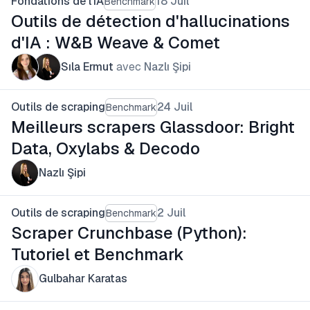
Fondations de l'IA
18 Juil
Benchmark
Outils de détection d'hallucinations
d'IA : W&B Weave & Comet
Sıla Ermut
avec
Nazlı Şipi
Outils de scraping
24 Juil
Benchmark
Meilleurs scrapers Glassdoor: Bright
Data, Oxylabs & Decodo
Nazlı Şipi
Outils de scraping
2 Juil
Benchmark
Scraper Crunchbase (Python):
Tutoriel et Benchmark
Gulbahar Karatas