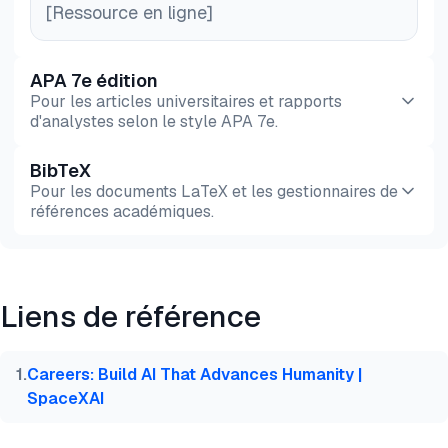
[Ressource en ligne]
APA 7e édition
Pour les articles universitaires et rapports
d'analystes selon le style APA 7e.
BibTeX
Aperçu
HTML
Copier
Pour les documents LaTeX et les gestionnaires de
références académiques.
Aperçu
HTML
Copier
Liens de référence
@misc{sipi2026,

  author = {Şipi, Nazlı},

  title  = {{Meilleurs scrapers Twitter (X): compar
1
.
Careers: Build AI That Advances Humanity |
  year   = {2026},

SpaceXAI
  month  = jun,

  howpublished    = {\url{https://aimultiple.com/tw
  note   = {AIMultiple. Consulté le 25 Juin 2026}
