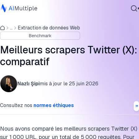
Benchmark des scrapers Twitter (X)
...
Extraction de données Web
IA agentique
Quelles données peuvent être scrapées depuis Twitter
Benchmark
cybersécurité
Comparaison des prix des meilleurs scrapers Twitter
Données
Meilleurs scrapers Twitter (X):
Logiciel d'entreprise
Les meilleurs outils de scraping Twitter
comparatif
Services
Méthodologie du benchmark des scrapers Twitter
Nazlı Şipi
mis à jour le
25 juin 2026
FAQ
Contactez-nous
Citez ce benchmark
Consultez nos
normes éthiques
Nous avons comparé les meilleurs scrapers Twitter (X)
sur 1 000 URL, pour un total de 5 000 requêtes. Pour