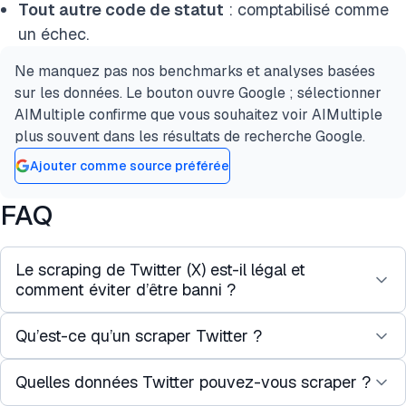
Tout autre code de statut
: comptabilisé comme
un échec.
Ne manquez pas nos benchmarks et analyses basées
sur les données. Le bouton ouvre Google ; sélectionner
AIMultiple confirme que vous souhaitez voir AIMultiple
plus souvent dans les résultats de recherche Google.
Ajouter comme source préférée
FAQ
Le scraping de Twitter (X) est-il légal et
comment éviter d’être banni ?
Qu’est-ce qu’un scraper Twitter ?
Le traitement juridique du scraping de données
web publiques en vertu de lois telles que le CFAA
Quelles données Twitter pouvez-vous scraper ?
Un scraper Twitter est un logiciel qui extrait des
dépend de la juridiction et du contexte.