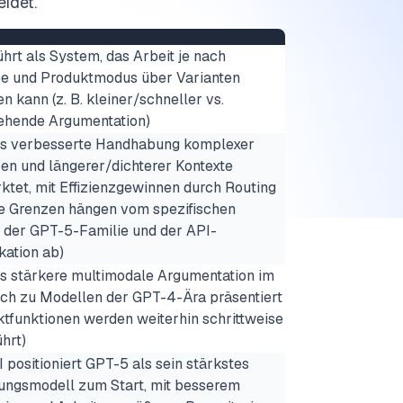
eidet.
hrt als System, das Arbeit je nach
e und Produktmodus über Varianten
en kann (z. B. kleiner/schneller vs.
gehende Argumentation)
ls verbesserte Handhabung komplexer
en und längerer/dichterer Kontexte
ktet, mit Effizienzgewinnen durch Routing
e Grenzen hängen vom spezifischen
 der GPT-5-Familie und der API-
kation ab)
ls stärkere multimodale Argumentation im
ich zu Modellen der GPT-4-Ära präsentiert
ktfunktionen werden weiterhin schrittweise
hrt)
 positioniert GPT-5 als sein stärkstes
ungsmodell zum Start, mit besserem