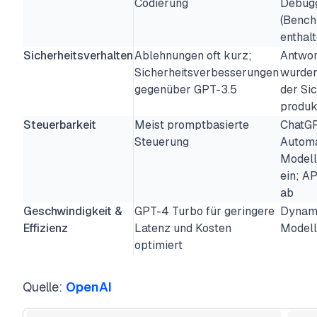
Codierung
Debugg
(Benchm
enthalt
Sicherheitsverhalten
Ablehnungen oft kurz;
Antwor
Sicherheitsverbesserungen
wurden
gegenüber GPT-3.5
der Si
produk
Steuerbarkeit
Meist promptbasierte
ChatGP
Steuerung
Automa
Modell
ein; A
ab
Geschwindigkeit &
GPT-4 Turbo für geringere
Dynami
Effizienz
Latenz und Kosten
Modell
optimiert
Quelle:
OpenAI