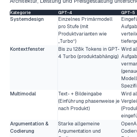
Architektur, Leistung und Preisgestaltung untersch
Kategorie
GPT-4
GPT-5
Systemdesign
Einzelnes Primärmodell
Eingefü
pro Stufe (mit
Aufgab
Produktvarianten wie
verteil
„Turbo“)
tiefer
Kontextfenster
Bis zu 128k Tokens in GPT-
Wird a
4 Turbo (produktabhängig)
Aufgab
vermar
(genau
Modell
Spezifi
Multimodal
Text- + Bildeingabe
Wird a
(Einführung phasenweise je
Vergle
nach Produkt)
(Produ
eingefü
Argumentation &
Starke allgemeine
OpenAI
Codierung
Argumentation und
Codier